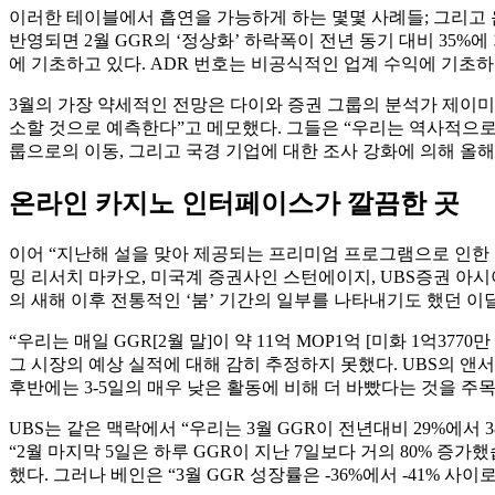
이러한 테이블에서 흡연을 가능하게 하는 몇몇 사례들; 그리고 음
반영되면 2월 GGR의 ‘정상화’ 하락폭이 전년 동기 대비 35%
에 기초하고 있다. ADR 번호는 비공식적인 업계 수익에 기초
3월의 가장 약세적인 전망은 다이와 증권 그룹의 분석가 제이미 
소할 것으로 예측한다”고 메모했다. 그들은 “우리는 역사적으로
룹으로의 이동, 그리고 국경 기업에 대한 조사 강화에 의해 올해
온라인 카지노 인터페이스가 깔끔한 곳
이어 “지난해 설을 맞아 제공되는 프리미엄 프로그램으로 인한 반
밍 리서치 마카오, 미국계 증권사인 스턴에이지, UBS증권 아시아
의 새해 이후 전통적인 ‘붐’ 기간의 일부를 나타내기도 했던 이
“우리는 매일 GGR[2월 말]이 약 11억 MOP1억 [미화 1억3
그 시장의 예상 실적에 대해 감히 추정하지 못했다. UBS의 앤서
후반에는 3-5일의 매우 낮은 활동에 비해 더 바빴다는 것을 주목
UBS는 같은 맥락에서 “우리는 3월 GGR이 전년대비 29%에
“2월 마지막 5일은 하루 GGR이 지난 7일보다 거의 80% 증
했다. 그러나 베인은 “3월 GGR 성장률은 -36%에서 -41% 사