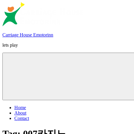
Skip
to
content
Carriage House Emotorinn
lets play
Home
About
Contact
Tag:
007카지노