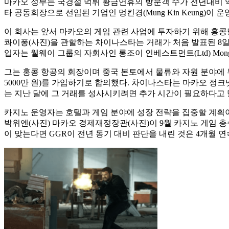
마카오 정부는 국경절 먹튀 황금연휴의 방문객 수가 전년대비 약 8% 
타 공동회장으로 선임된 기업인 멍킨경(Mung Kin Keung)이
이 회사는 앞서 마카오의 게임 관련 사업에 투자하기 위해 홍콩달러
콰이퐁(사진)을 관할하는 차이나스타는 거래가 처음 발표된 8일 홍
입자는 웰웨이 그룹의 자회사인 롱조이 인베스트먼트(Ltd) Mong씨
그는 홍콩 항공의 회장이며 중국 본토에서 물류와 자원 분야에 투자
5000만 원)를 가입하기로 합의했다. 차이나스타는 마카오 정
는 지난 달에 그 거래를 성사시키려면 추가 시간이 필요하다고 
카지노 운영자는 호텔과 게임 분야에 성장 전략을 집중할 계획이다.
박위엔(사진) 마카오 경제재정장관(사진)이 9월 카지노 게임 총수
이 맞는다면 GGR이 전년 동기 대비 판단을 내린 것은 4개월 연