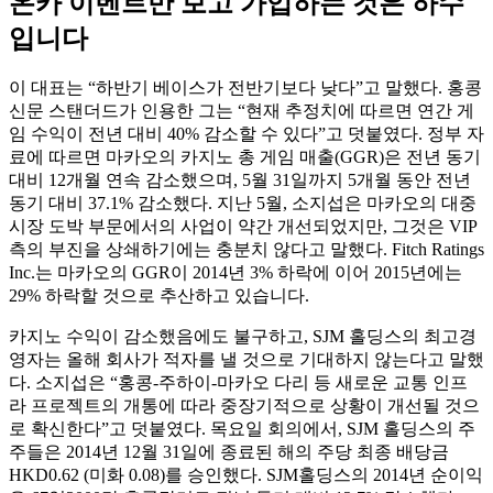
온카 이벤트만 보고 가입하는 것은 하수
입니다
이 대표는 “하반기 베이스가 전반기보다 낮다”고 말했다. 홍콩
신문 스탠더드가 인용한 그는 “현재 추정치에 따르면 연간 게
임 수익이 전년 대비 40% 감소할 수 있다”고 덧붙였다. 정부 자
료에 따르면 마카오의 카지노 총 게임 매출(GGR)은 전년 동기
대비 12개월 연속 감소했으며, 5월 31일까지 5개월 동안 전년
동기 대비 37.1% 감소했다. 지난 5월, 소지섭은 마카오의 대중
시장 도박 부문에서의 사업이 약간 개선되었지만, 그것은 VIP
측의 부진을 상쇄하기에는 충분치 않다고 말했다. Fitch Ratings
Inc.는 마카오의 GGR이 2014년 3% 하락에 이어 2015년에는
29% 하락할 것으로 추산하고 있습니다.
카지노 수익이 감소했음에도 불구하고, SJM 홀딩스의 최고경
영자는 올해 회사가 적자를 낼 것으로 기대하지 않는다고 말했
다. 소지섭은 “홍콩-주하이-마카오 다리 등 새로운 교통 인프
라 프로젝트의 개통에 따라 중장기적으로 상황이 개선될 것으
로 확신한다”고 덧붙였다. 목요일 회의에서, SJM 홀딩스의 주
주들은 2014년 12월 31일에 종료된 해의 주당 최종 배당금
HKD0.62 (미화 0.08)를 승인했다. SJM홀딩스의 2014년 순이익