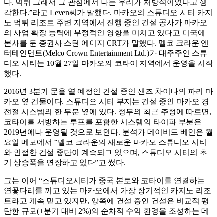
다. 먹튀 그래서 그 관점에서 나는 우리가 처방적이었다고 생
각한다.”라고 Leven씨가 말했다. 마카오의 스튜디오 시티 카지
노 먹튀 리조트 주변 지역에서 진행 중인 건설 공사가 마카오
의 사업 확장 능력에 부정적인 영향을 미치고 있다고 미국에
본사를 둔 증권사 스턴 에이지 CRT가 말했다. 멜코 크라운 엔
터테인먼트(Melco Crown Entertainment Ltd.)가 대주주인 스튜
디오 시티는 10월 27일 마카오의 코타이 지역에서 운영을 시작
했다.
2016년 3분기 문을 열 예정인 건설 중인 샌즈 차이나의 파리 마
카오 옆 건물이다. 스튜디오 시티 부지는 건설 중인 마카오 경
전철 시스템의 한 부분 옆에 있다. 정부의 최근 추정에 따르면,
코타이를 서빙하는 루프를 포함한 시스템의 타이파 부분은
2019년에나 운영될 것으로 보인다. 분석가 데이비드 베인은 월
요일 메모에서 “멜코 크라운의 새로운 마카오 스튜디오 시티
와 인접한 건설 중단이 계속되고 있으며, 스튜디오 시티의 초
기 상승폭을 연장하고 있다”고 썼다.
그는 이어 “스튜디오시티가 중국 본토와 코타이를 연결하는
연꽃다리를 끼고 있는 마카오에서 가장 장기적인 카지노 리조
트라고 계속 믿고 있지만, 양쪽에 건설 중인 건설은 비교적 평
탄한 규모(+분기 대비 2%)의 순차적 수익 환경을 조성하는 데