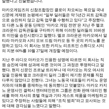
말했다고 진술했습니다.
마카오게임즈의 신참조합장인 클로이 차오씨는 목요일 국내
신문에 게재된 논평에서 “일부 딜러들은 약 5년간 피트 감독관
으로 승진하지 않고 감독 업무를 수행하고 있다”고 주장했다.
또 다른 노동 운동 단체인 ‘마카오 게임 전면’은 지난 주 멜코
크라운이 감독관들을 구타하기 위해 이러한 딜러들의 10퍼센
트 미만을 승진시켰다고 말했다. 멜코 크라운은 마카오에서 알
티라 마카오와 시티 오브 드림 마카오 등 두 곳의 카지노를 운
영하고 있다. 이 회사는 또한 카지노 리조트인 스튜디오 시티
의 지분 60%를 10월 27일에 개장할 예정이다.
지난 주 라디오 마카오가 인용한 성명에 따르면 이 회사는 직
원 승진에 대해 성과에 따른 것이며 그 과정은 투명하다고 말
했다. 현지 신문인 조르날 트리부나 데 마카오는 차오 여사의
말을 인용해 멜코 크라운이 딜러 그룹이 제기한 문제를 직접
다루지 않았다고 전했다. 그녀는 노동국 대표들이 카지노 운영
자와의 대화를 중재하는 데 동의했다고 덧붙였다. 마카오 카지
노 운영사인 갤럭시 엔터테인먼트 그룹은 전화 판매 대리인 행
세를 하며 자사의 호텔 객실과 기타 게스트 제품을 마케팅하고
있다고 주장하는 사람들에 의해 “조직 범죄”라고 묘사되는 것
에 대해 경각심을 느꼈다고 말했다.