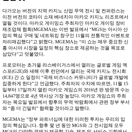
다가오는 버전의 지역 카지노 산업 무역 전시 및 컨퍼런스는
이전 버전의 코타이 소재 베네치아 마카오 카지노 리조트에서
열릴 것이다. 마카오 게이밍쇼 주최자인 마카오 게이밍 장비
제조업체 협회(MGEMA)는 이번 발표에서 “MGS는 아시아 산
업의 핵심 구매 및 네트워킹 창구인 11월의 전통적인 이벤트로
자리매김했다”고 밝혔다. MGEMA는 “이 쇼는 매우 중요한 신
흥 아시아 시장을 일정의 핵심 장소로 제공하는 것을 목표로
삼았다”고 덧붙였다.
프로모터는 초가을 라스베이거스에서 열리는 글로벌 게임 엑
스포(G2E)와 새해 이후 런던에서 열리는 국제 카지노 전시회
(ICE) 간 쇼 일정이 “국제 비즈니스 커뮤니티가 글로벌 개발에
집중하게 한다”고 언급했다. 주최자의 수치에 따르면, 11월 15
일부터 17일까지 열린 마카오 게임쇼의 2016년 판 방문객 수는
14,847명으로 4년 역사상 가장 높았다. 마카오 게임쇼의 주최
자는 목요일 발표에서 향후의 무역 박람회에서 관련 정부 부서
와 “좀 더 긴밀히” 협력할 것이라고 말했다.
MGEMA는 “정부 파트너십에 대한 이러한 투자는 우리의 입
장의 핵심입니다. 향후 몇 년 동안 MGS와 그 전시업체 모두
MGS의 다양한 경제가 제공할 기술, 제조 및 서비스 기회에서