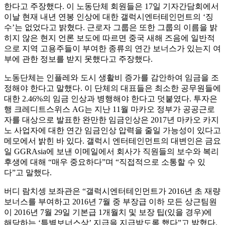
한다고 주장했다. 이 노동단체 회원들은 17일 기자간담회에서
이날 현재 내년 연봉 인상에 대한 갤럭시엔터테인먼트의 ‘징
수’는 없었다고 밝혔다. 근로자 그룹은 또한 그룹의 이름을 밝
히지 않은 현지 언론 보도에 따르면 중국 새해 즈음에 일반적
으로 지역 고용주들이 부여한 종류의 연간 보너스가 있는지 여
부에 관한 정보를 받지 못했다고 주장했다.
노동단체는 인플레와 도시 생활비 증가를 감안하여 임금을 조
정해야 한다고 말했다. 이 단체의 대표들은 최소한 공무원들에
대한 2.46%의 임금 인상과 병행해야 한다고 덧붙였다. 투자은
행 크레디트스위스 AG는 지난 11월 마카오 정부가 공공근로
자를 대상으로 발표한 완만한 임금인상은 2017년 마카오 카지
노 사업자에 대한 연간 임금인상 압력을 줄일 가능성이 있다고
메모에서 밝힌 바 있다. 갤럭시 엔터테인먼트의 대변인은 금요
일 GGRAsia에 보낸 이메일에서 회사가 직원들의 보수와 복리
후생에 대해 “매우 중요하다”며 “직접적으로 소통할 수 있
다”고 말했다.
버디 람치셍 보좌관은 “갤럭시엔터테인먼트가 2016년 초 재량
보너스를 부여하고 2016년 7월 중 부장급 이하 모든 상근팀원
이 2016년 7월 29일 기본급 1개월치 및 보장 팁(있을 경우)에
해당하는 ‘특별보너스상’ 지급을 지급받도록 했다”고 밝혔다.