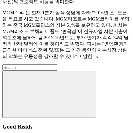
사진)의 프로젝트 비용을 의미한다.
MGM Cotai는 현재 1분기 실적 상담에 따라 “2016년 초” 오픈
을 목표로 하고 있습니다. MGM리조트는 MGM코타이를 운영
하는 중국 MGM홀딩스의 지분 51%를 보유하고 있다. 피치는
MGM리조트 부채의 디폴트 ‘변곡점’이 신규사업 자본지출이
최고조에 달하게 될 2015-16년으로, 부채 만기가 각각 24억 달
러와 16억 달러에 이를 것이라고 밝혔다. 피치는 “영업환경의
급격한 마이너스 전환 및/또는 그 기간 동안의 자본시장 상황
의 악화는 유동성을 강조할 수 있다”고 말한다.
Search
for:
Search
Good Reads