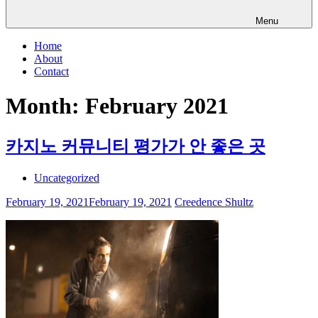
Menu
Home
About
Contact
Month:
February 2021
카지노 커뮤니티 평가가 안 좋은 곳
Uncategorized
February 19, 2021
February 19, 2021
Creedence Shultz