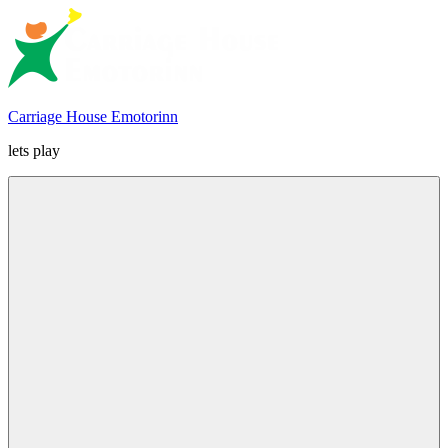
Skip
to
content
Carriage House Emotorinn
lets play