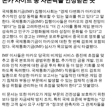
온카 사이트 중 자본력을 인정받은 곳
국제통화기금(IMF) 집행이사회는 “경제 다변화가 마카오에
추가적인 성장 동력을 확보할 수 있는 열쇠를 쥐고 있다”고 말
한다. 국제통화기금(IMF) 집행이사들은 마카오의 경제 전망이
“밝다”는 점을 고려하면서도 “더 긴 시야를 통해 게임 분야가
성숙하고 인구가 고령화됨에 따라 성장이 둔화될 수 있다”고
경고했다. 이 경고는 1999년 포르투갈에서 중국으로 영토를 넘
긴 이후 국제통화기금이 마카오에 대한 첫 번째 검토에 포함되
었다. 국제통화기금(IMF) 심사가 목요일에 공식 타결됐다.
IMF 이사들은 마카오 당국의 비게임 서비스 증진에 초점을 맞
추고 중국 본토와의 광범위한 통합, 추가적인 금융 개발, 인프
라와 인적 자본에 대한 공공 투자 확대 등 더 많은 기회를 모색
하도록 독려했다. 국제통화기금(IMF) 직원들이 펀드 검토의
일환으로 작성한 마카오 보고서는 “실질적인 대책은 게임 경
기 침체와 부동산 부문에서 발생할 수 있는 잠재적 신용과 유
동성 위험을 관리하는 데 초점을 맞춰야 한다”고 덧붙였다.
이 문서는 또한 마카오가 게임 부문의 건전성을 보호하기 위한
보다 많은 자금세탁 방지 조치, 특히 국제 표준에 부합하는 “강
력한 고객 실사 요구 사항”과 “정크넷 판촉자와 그 관계자들을