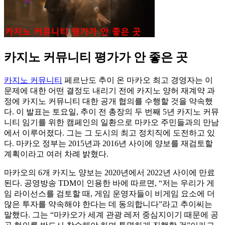
카지노 커뮤니티 평가가 안 좋은 곳
카지노 커뮤니티
페르난도 추이 온 마카오 최고 경영자는 이
문제에 대한 어떤 결정도 내리기 전에 카지노 양허 재계약 과
정에 카지노 커뮤니티 대한 공개 협의를 수행할 것을 약속했
다. 이 발표는 토요일, 추이 전 총장의 두 번째 5년 카지노 커뮤
니티 임기를 위한 캠페인의 일환으로 마카오 주민들과의 만남
에서 이루어졌다. 그는 그 도시의 최고 정치직에 도전하고 있
다. 마카오 정부는 2015년과 2016년 사이에 양보를 재검토할
계획이라고 여러 차례 밝혔다.
마카오의 6개 카지노 양보는 2020년에서 2022년 사이에 만료
된다. 공영방송 TDM이 인용한 바에 따르면, “저는 우리가 게
임 라이선스를 검토할 때, 게임 운영자들이 비게임 요소에 더
많은 투자를 약속해야 한다는 데 동의합니다”라고 추이씨는
말했다. 그는 “마카오가 세계 관광 레저 중심지이기 때문에 공