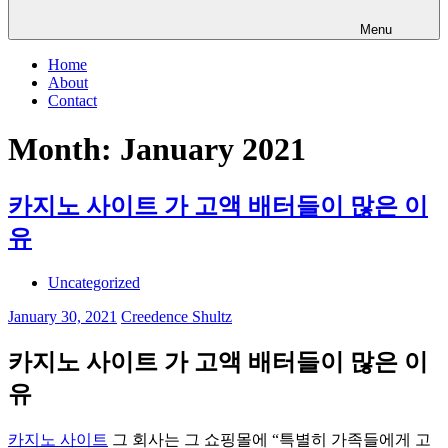
Menu
Home
About
Contact
Month:
January 2021
카지노 사이트 가 고액 배터들이 많은 이
유
Uncategorized
January 30, 2021
Creedence Shultz
카지노 사이트 가 고액 배터들이 많은 이
유
카지노 사이트
그 회사는 그 쇼핑몰에 “특별히 가족들에게 고