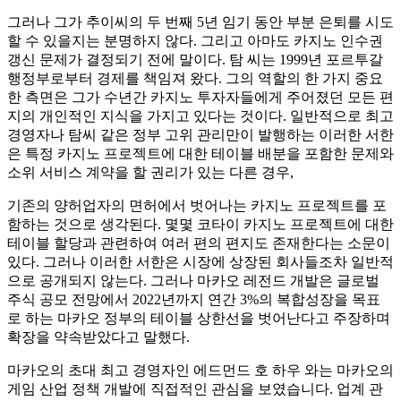
그러나 그가 추이씨의 두 번째 5년 임기 동안 부분 은퇴를 시도
할 수 있을지는 분명하지 않다. 그리고 아마도 카지노 인수권
갱신 문제가 결정되기 전에 말이다. 탐 씨는 1999년 포르투갈
행정부로부터 경제를 책임져 왔다. 그의 역할의 한 가지 중요
한 측면은 그가 수년간 카지노 투자자들에게 주어졌던 모든 편
지의 개인적인 지식을 가지고 있다는 것이다. 일반적으로 최고
경영자나 탐씨 같은 정부 고위 관리만이 발행하는 이러한 서한
은 특정 카지노 프로젝트에 대한 테이블 배분을 포함한 문제와
소위 서비스 계약을 할 권리가 있는 다른 경우,
기존의 양허업자의 면허에서 벗어나는 카지노 프로젝트를 포
함하는 것으로 생각된다. 몇몇 코타이 카지노 프로젝트에 대한
테이블 할당과 관련하여 여러 편의 편지도 존재한다는 소문이
있다. 그러나 이러한 서한은 시장에 상장된 회사들조차 일반적
으로 공개되지 않는다. 그러나 마카오 레전드 개발은 글로벌
주식 공모 전망에서 2022년까지 연간 3%의 복합성장을 목표
로 하는 마카오 정부의 테이블 상한선을 벗어난다고 주장하며
확장을 약속받았다고 말했다.
마카오의 초대 최고 경영자인 에드먼드 호 하우 와는 마카오의
게임 산업 정책 개발에 직접적인 관심을 보였습니다. 업계 관