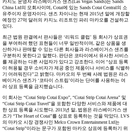
카지노 운영자 라스베이거스 샌즈(Las Vegas Sands)는 Sands
China Ltd의 모회사이며, Cotai에 있는 Sands Cotai Central의 소
유주이자 운영자이다. 샌즈 차이나는 현재 2015년 말에 개장할
예정인 27억 달러의 카지노 리조트인 파리 마카오를 건설하고
있다.
최근 법원 판결에서 판사들은 ‘리워드 클럽’ 등 회사가 상표권
을 부여하려 했던 표현들이 너무 일반적이며, 같은 상품을 생
산하거나 판매할 수 있는 다른 회사들과 라스베이거스 샌즈를
구분하지 못한다고 말했다. 판단은 코타이에서 유사한 서비스
를 제공하는 다른 사업자가 있다고 강조한다. 이어 “상표 등록
이 허용될 경우 소비자가 제공 중인 제품이나 서비스를 식별하
기 어려워진다”고 밝혔다. 마카오의 두 번째 사례 법원은 라스
베이거스 샌즈가 ‘코타이 스트립’이라는 단어를 사용하는 여
러 상표 등록을 금지했습니다.
이 회사는 “Cotai Strip Cotai Expo”, “Cotai Strip Cotai Arena” 및
“Cotai Strip Cotai Travel”을 포함한 다양한 서비스와 제품에 대
한 상표 등록을 시도했다. 2013년 말, 법원은 라스베이거스 샌
즈가 “The Heart of Cotai”를 상표로 등록하는 것을 막았다. LVS
의 마카오 시장 경쟁사인 Melco Crown Entertainment Ltd는
“Cotai Strip”이라는 문구가 포함된 마카오 상표에 등록하기 위