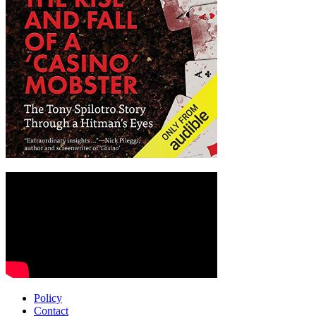
Policy
Contact