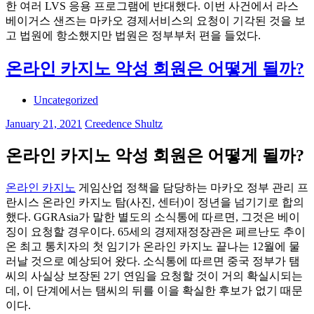
한 여러 LVS 응용 프로그램에 반대했다. 이번 사건에서 라스
베이거스 샌즈는 마카오 경제서비스의 요청이 기각된 것을 보
고 법원에 항소했지만 법원은 정부부처 편을 들었다.
온라인 카지노 악성 회원은 어떻게 될까?
Uncategorized
January 21, 2021
Creedence Shultz
온라인 카지노 악성 회원은 어떻게 될까?
온라인 카지노
게임산업 정책을 담당하는 마카오 정부 관리 프
란시스 온라인 카지노 탐(사진, 센터)이 정년을 넘기기로 합의
했다. GGRAsia가 말한 별도의 소식통에 따르면, 그것은 베이
징이 요청할 경우이다. 65세의 경제재정장관은 페르난도 추이
온 최고 통치자의 첫 임기가 온라인 카지노 끝나는 12월에 물
러날 것으로 예상되어 왔다. 소식통에 따르면 중국 정부가 탬
씨의 사실상 보장된 2기 연임을 요청할 것이 거의 확실시되는
데, 이 단계에서는 탬씨의 뒤를 이을 확실한 후보가 없기 때문
이다.