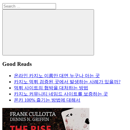
Search
for:
Search
Good Reads
온라인 카지노 이름만 대면 누구나 아는 곳
카지노 먹튀 검증된 곳에서 발생하는 사례가 있을까?
먹튀 사이트의 협박을 대처하는 방법
카지노 커뮤니티 네임드 사이트를 보증하는 곳
온카 100% 즐기는 방법에 대해서