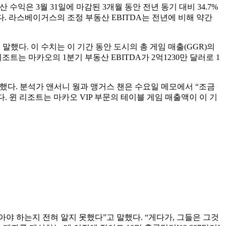
동산 수익은 3월 31일에 마감된 3개월 동안 전년 동기 대비 34.7%
니다. 라스베이거스의 조정 부동산 EBITDA는 전년에 비해 약간
말했다. 이 수치는 이 기간 동안 도시의 총 게임 매출(GGR)의
조트는 마카오의 1분기 부동산 EBITDA가 2억1230만 달러로 1
 말했다. 분석가 앤서니 웡과 앵거스 챈은 수요일 메모에서 “조금
다. 윈 리조트는 마카오 VIP 부문의 테이블 게임 매출액이 이 기
야 하는지 전혀 알지 못했다”고 말했다. “게다가, 그들은 그것