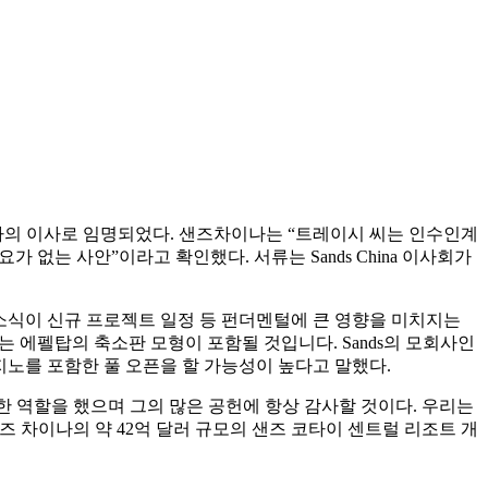
역할과 회사의 이사로 임명되었다. 샌즈차이나는 “트레이시 씨는 인수인계
없는 사안”이라고 확인했다. 서류는 Sands China 이사회가
소식이 신규 프로젝트 일정 등 펀더멘털에 큰 영향을 미치지는
조트에는 에펠탑의 축소판 모형이 포함될 것입니다. Sands의 모회사인
월에는 카지노를 포함한 풀 오픈을 할 가능성이 높다고 말했다.
 역할을 했으며 그의 많은 공헌에 항상 감사할 것이다. 우리는
즈 차이나의 약 42억 달러 규모의 샌즈 코타이 센트럴 리조트 개