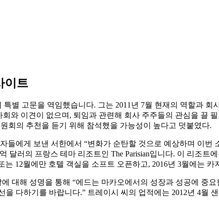
 사이트
출 위원회의 특별 고문을 역임했습니다. 그는 2011년 7월 현재의 
와 이견이 없으며, 퇴임과 관련해 회사 주주들의 관심을 끌 필요가 
명위원회의 추천을 듣기 위해 참석했을 가능성이 높다고 덧붙였다.
자들에게 보낸 서한에서 “변화가 순탄할 것으로 예상하며 이번 
27억 달러의 프랑스 테마 리조트인 The Parisian입니다. 이 리
2015년 11월 또는 12월에만 호텔 객실을 소프트 오픈하고, 2016년 3
에 대해 성명을 통해 “에드는 마카오에서의 성장과 성공에 중요한
을 다하기를 바랍니다.” 트레이시 씨의 업적에는 2012년 4월 샌