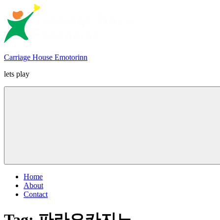
Skip
to
content
Carriage House Emotorinn
lets play
Home
About
Contact
Tag:
파라오카지노