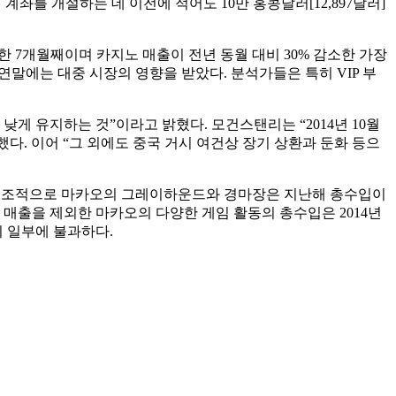
계좌를 개설하는 데 이전에 적어도 10만 홍콩달러[12,897달러]
 하락한 7개월째이며 카지노 매출이 전년 동월 대비 30% 감소한 가장
연말에는 대중 시장의 영향을 받았다. 분석가들은 특히 VIP 부
게 유지하는 것”이라고 밝혔다. 모건스탠리는 “2014년 10월
다. 이어 “그 외에도 중국 거시 여건상 장기 상환과 둔화 등으
와는 대조적으로 마카오의 그레이하운드와 경마장은 지난해 총수입이
 매출을 제외한 마카오의 다양한 게임 활동의 총수입은 2014년
극히 일부에 불과하다.