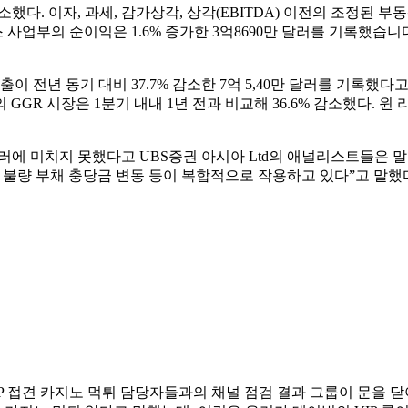
감소했다. 이자, 과세, 감가상각, 상각(EBITDA) 이전의 조정된 부
거스 사업부의 순이익은 1.6% 증가한 3억8690만 달러를 기록했습
전년 동기 대비 37.7% 감소한 7억 5,40만 달러를 기록했다고 
R 시장은 1분기 내내 1년 전과 비교해 36.6% 감소했다. 윈 리
만달러에 미치지 못했다고 UBS증권 아시아 Ltd의 애널리스트들은
) 및 불량 부채 충당금 변동 등이 복합적으로 작용하고 있다”고 말했
 접견 카지노 먹튀 담당자들과의 채널 점검 결과 그룹이 문을 닫아