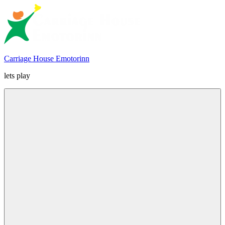
Skip
to
content
Carriage House Emotorinn
lets play