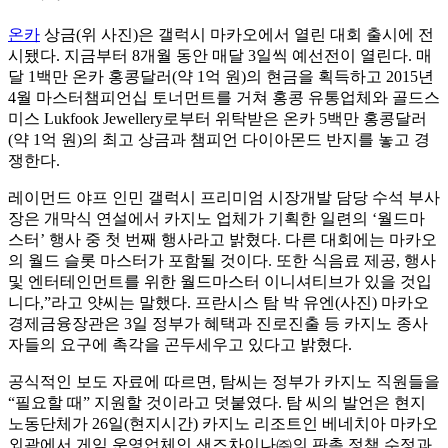
온카
상금(위 사진)은 갤럭시 마카오에서 열린 대회 출시에 전
시됐다. 지금부터 8개월 동안 매달 3일씩 예선전이 열린다. 매
달 1백만 온카 홍콩달러(약 1억 원)의 현금을 획득하고 2015년
4월 마스터챔피언십 토너먼트를 거쳐 홍콩 유통업체와 골드스
미스 Lukfook Jewellery로부터 위탁받은 온카 5백만 홍콩달러
(약 1억 원)의 최고 상금과 챔피언 다이아몬드 반지를 놓고 경
쟁한다.
레이먼드 야프 인민 갤럭시 프리미엄 시장개발 담당 수석 부사
장은 개막식 연설에서 카지노 업체가 기획한 일련의 ‘월드마
스터’ 행사 중 첫 번째 행사라고 밝혔다. 다른 대회에는 마카오
의 월드 슬롯 마스터가 포함될 것이다. 또한 식음료 제공, 행사
및 엔터테인먼트를 위한 월드마스터 이니셔티브가 있을 것입
니다,”라고 얏씨는 말했다. 프란시스 탐 박 유엔(사진) 마카오
경제금융장관은 3일 정부가 혜택과 진로진출 등 카지노 종사
자들의 요구에 촉각을 곤두세우고 있다고 밝혔다.
공식적인 보도 자료에 따르면, 탐씨는 정부가 카지노 직원들을
“필요할 때” 지원할 것이라고 덧붙였다. 탐 씨의 발언은 현지
노동단체가 26일(현지시간) 카지노 리조트인 베네치아 마카오
외곽에서 게임 운영업체인 샌즈차이나㈜의 판촉 정책 수정과