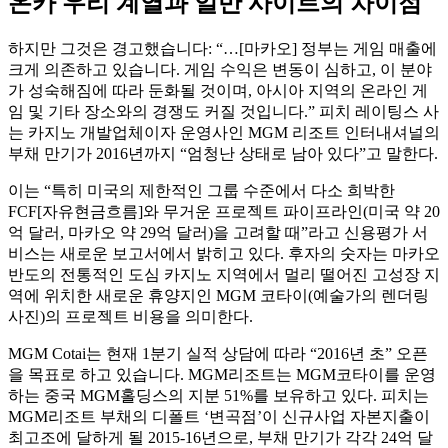
온카 우리 계열과 일반 사이트의 차이점
하지만 그것은 경고했습니다: “…[마카오] 정부는 게임 매출에
크게 의존하고 있습니다. 게임 수익은 변동이 심하고, 이 분야
가 성숙해짐에 따라 둔화될 것이며, 아시아 지역의 온라인 게
임 및 기타 장소와의 경쟁도 커질 것입니다.” 피치 레이팅스 사
는 카지노 개발업체이자 운영사인 MGM 리조트 인터내셔널의
부채 만기가 2016년까지 “엄청난 상태로 남아 있다”고 말한다.
이는 “특히 미국의 제한적인 그룹 수준에서 다소 희박한
FCF[자유현금흐름]와 무거운 프로젝트 파이프라인(미국 약 20
억 달러, 마카오 약 29억 달러)을 고려할 때”라고 신용평가 서
비스는 새로운 보고서에서 밝히고 있다. 후자의 숫자는 마카오
반도의 전통적인 도심 카지노 지역에서 멀리 떨어진 고성장 지
역에 위치한 새로운 휴양지인 MGM 코타이(예술가의 렌더링
사진)의 프로젝트 비용을 의미한다.
MGM Cotai는 현재 1분기 실적 상담에 따라 “2016년 초” 오픈
을 목표로 하고 있습니다. MGM리조트는 MGM코타이를 운영
하는 중국 MGM홀딩스의 지분 51%를 보유하고 있다. 피치는
MGM리조트 부채의 디폴트 ‘변곡점’이 신규사업 자본지출이
최고조에 달하게 될 2015-16년으로, 부채 만기가 각각 24억 달