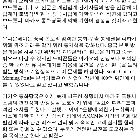
온페이 모바일 스와이프 카드를 7월 1일까지 폐기해야 한다고
보도했습니다. 이 신문은 게임업계 관계자들의 말을 인용해 이
업계가 불법적인 현금 송금 사업에 대한 단속에 직면해 있다고
보도했다. 마카오 통화당국에 의해 기한이 결정될 것이라고 한
다.
유니온페이는 중국 본토의 엄격한 통화-수출 통제권을 피하기
위해 위조 거래를 막기 위한 통제책을 강화했다. 중국 본토 방
문객들은 하루 2만 위안(약 3212달러)의 현금을 가지고 중국
밖으로 나갈 수 있지만 도박꾼들은 마카오의 전당포나 보석상
중 한 곳에서 유니온페이를 이용해 물건을 구입해 현금을 돌려
받는 방식으로 일상적으로 이 문제를 해결한다. South China
Morning Post는 분석가들은 이 사업이 작년에 400억 위안에 이
를 수 있었다고 믿고 있다고 말했습니다.
마카오 통화당국은 어제 늦게 발표한 성명에서 마카오 금융시
스템의 건전성과 안정성을 보호하기 위해 “필요에 따라” 효과
적인 조치를 취한다고 말했다. 이어 “은행에 의한 카드취득서
비스에 대한 지속적인 감독과정에서 AMCM은 시장의 변화 및
발전에 따라 관련 리스크 관리 및 지속적인 고객 실사를 합리
화 또는 강화할 수 있으며, 부문의 건전한 발전을 도모하는 것
을 목적으로 한다”고 밝혔다.