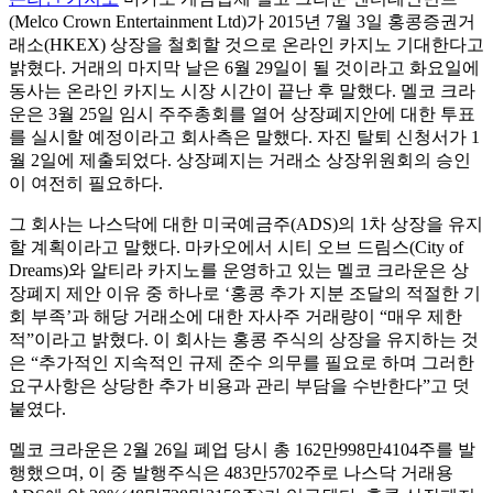
(Melco Crown Entertainment Ltd)가 2015년 7월 3일 홍콩증권거
래소(HKEX) 상장을 철회할 것으로 온라인 카지노 기대한다고
밝혔다. 거래의 마지막 날은 6월 29일이 될 것이라고 화요일에
동사는 온라인 카지노 시장 시간이 끝난 후 말했다. 멜코 크라
운은 3월 25일 임시 주주총회를 열어 상장폐지안에 대한 투표
를 실시할 예정이라고 회사측은 말했다. 자진 탈퇴 신청서가 1
월 2일에 제출되었다. 상장폐지는 거래소 상장위원회의 승인
이 여전히 필요하다.
그 회사는 나스닥에 대한 미국예금주(ADS)의 1차 상장을 유지
할 계획이라고 말했다. 마카오에서 시티 오브 드림스(City of
Dreams)와 알티라 카지노를 운영하고 있는 멜코 크라운은 상
장폐지 제안 이유 중 하나로 ‘홍콩 추가 지분 조달의 적절한 기
회 부족’과 해당 거래소에 대한 자사주 거래량이 “매우 제한
적”이라고 밝혔다. 이 회사는 홍콩 주식의 상장을 유지하는 것
은 “추가적인 지속적인 규제 준수 의무를 필요로 하며 그러한
요구사항은 상당한 추가 비용과 관리 부담을 수반한다”고 덧
붙였다.
멜코 크라운은 2월 26일 폐업 당시 총 162만998만4104주를 발
행했으며, 이 중 발행주식은 483만5702주로 나스닥 거래용