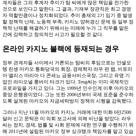
계자들은 그의 후계자 추이가 탐 씨에게 많은 책임을 전가한
것으로 보인다고 말한다. 그 결과, 기재부 장관직은 최고 경영
자 역할만큼이나 정치화되었다. 추이 총재의 2기 임기 중 발생
할 정책적 난제, 노동력 부족, 카지노 양허갱신 문제 등 일부 정
책적 난제를 해결하기 위해서는 미래에 누가 그 직무를 맡든
간에 강력하고 창의적인 사고가 필요할 것 같다.
온라인 카지노 블랙에 등재되는 경우
정부 관계자들 사이에서 거론되는 탐씨의 후임으로는 안셀모
텡 린셍 마카오 통화당국의 회장, 경제학자 라우 펀 랩, 비토리
아 앨리스 마리아 다 콘세뇨 금융서비스국장, 그리고 유명 기
업인 라이오넬 룽바이 타크가 있다. Teng씨는 이미 국제적인
프로파일을 가지고 있다. 그는 1999년 인수인계 이후 마카오의
중앙 은행원이었다. 그는 또한 2006년부터 국제 표준을 준수하
도록 설계된 마카오의 자금세탁방지 정책의 시행을 감독했다.
그러나 지난 11월 마카오의 카지노 거래에 대한 미화 6만2500
달러 신고 문턱은 미 의회 보고서에 의해 비난을 받았다. 라우
씨는 정치, 경제, 법률 및 사회 문제에 대한 연구를 수행하기 위
해 2011년에 설립된 마카오 정부 싱크탱크 책임자를 맡고 있습