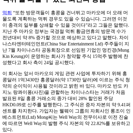
먹튀
“또한 방문객들이 홍콩을 건너뛰고 마카오에 더 오래 머
물도록 계획하는 먹튀 경우도 있을 수 있습니다. 그러면 이것
이 충격의 일부를 상쇄할 수 있을 것이다”라고 그들은 말했다.
지난 주 마카오 정부는 국경절 먹튀 황금연휴의 방문객 수가
전년대비 약 8% 증가할 것으로 예상하고 있다고 말했다. 차이
나스타엔터테인먼트(China Star Entertainment Ltd) 주주들이 지
난 7월 차이나스타 공동회장으로 선임된 기업인 멍킨경(Mung
Kin Keung)이 운영하는 회사가 청약할 주식 15억주 발행에 찬
성했다고 회사 측이 24일 공시했다.
이 회사는 앞서 마카오의 게임 관련 사업에 투자하기 위해 홍
콩달러 1억3430만 홍콩달러(약 1730만 달러)에 이르는 주식 청
약의 순이익이 사용될 것이라고 밝힌 바 있다. 마카오 반도 카
지노 랑콰이퐁(사진)을 관할하는 차이나스타는 거래가 처음
발표된 8일 홍콩 거래소의 종가 대비 28% 할인된 주당
HKD0.09로 신주를 발행한다. 그 주식은 증자 자본의 약 9.41퍼
센트를 차지한다. 가입자는 웰웨이 그룹의 자회사인 롱조이 인
베스트먼트(Ltd) Mong씨는 Well Way의 전무이사로 이전 진술
에 따르면 Well Way의 발행 주식 자본의 약 22.82%를 보유하고
있다.