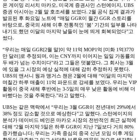
온 게이밍 리서치 마카오, 미국계 증권사인 스턴에이지, UBS
증권 아시아는 2월 말 호조세를 보였다. 2월 공식 집계 결과가
발표된 후 화요일 노트에 “매일 GGR이 월간 GGR 스토리를
바탕으로, 중국의 새해 이후 전통적인 ‘붐’ 기간의 일부를 나타
내기도 했던 이달의 마지막 날들이 눈에 띄게 회복되었다”고
썼다.
“우리는 매일 GGR[2월 말]이 약 11억 MOP1억 [미화 1억3770
만 달러]로 추정되며, 이는 CNY까지 이어지는 일일 가동률의
두 배가 넘는 수치이다”라고 그들은 덧붙였다. 그 회사는 3월
에 있을 그 시장의 예상 실적에 대해 감히 추정하지 못했다.
UBS의 앤서니 웡과 앵거스 챈은 2월에 대해 “이달의 마지막
며칠간 하루 매출이 11억 파운드로 강세를 보였다. 우리는 VIP
활동이 중국 새해 후반에는 3-5일의 매우 낮은 활동에 비해 더
바빴다는 것을 주목한다.”라고 말했다.
UBS는 같은 맥락에서 “우리는 3월 GGR이 전년대비 29%에서
38% 정도 감소할 것으로 예상한다”고 말했다. 스턴에이지의
분석가 데이비드 베인은 마카오 시장의 전반적인 최근 실적에
대해 “2월 마지막 5일은 하루 GGR이 지난 7일보다 거의 80%
증가했습니다; 우리는 가족 중심의 중국 신년 모임 이후 게임
활동이 급증하고 있고 상당한 보류율 때문일 것으로 생각합니