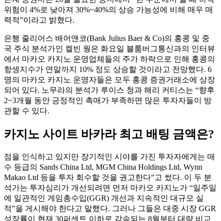
위험이 4%로 낮아져 30%~40%의 상승 가능성에 비해 매우 매
력적”이라고 밝혔다.
은행 줄리어스 배어앤코(Bank Julius Baer & Co)의 홍콩 및 중
국 주식 분석가인 켈빈 웡은 화요일 블룸버그통신과의 인터뷰
에서 마카오 카지노 운영업체들의 주가 하락으로 인해 홍콩의
항셍지수가 연말까지 10% 정도 상승할 것이라고 전망했다. 6
명의 마카오 카지노 운영자들은 모두 홍콩 증권거래소에 상장
되어 있다. 노무라의 분석가 루이스 청과 해리 커티스는 “향후
2~3개월 동안 긍정적인 촉매가 부족하면 많은 투자자들이 방
관할 수 있다.
카지노 사이트 바카라 최고 배팅 금액은?
점을 인식하고 있지만 장기적인 시야를 가진 투자자에게는 매
수 등급의 Sands China Ltd, MGM China Holdings Ltd, Wynn
Makao Ltd 등을 투자 회수할 것을 권고한다”고 썼다. 이 두 분
석가는 투자심리가 개선되려면 먼저 마카오 카지노가 “일주일
에 일관적인 게임총수입(GGR) 개선과 지속적인 대규모 실
적”을 게시해야 한다고 말했다. 그러나 그들은 대중 시장 GGR
성장률이 현재 30퍼센트 이하로 감속되는 8월부터 대량 비교