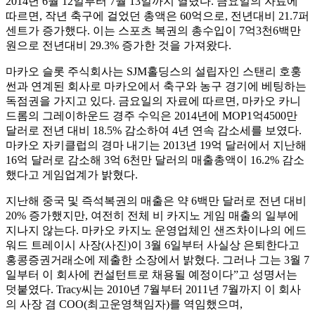
2014년 6월 12일부터 7월 13일까지 열렸다. 금요일의 자료에
따르면, 작년 축구에 걸었던 총액은 60억으로, 전년대비 21.7퍼
센트가 증가했다. 이는 스포츠 복권의 총수입이 7억3천6백만
원으로 전년대비 29.3% 증가한 것을 가져왔다.
마카오 슬롯 주식회사는 SJM홀딩스의 설립자인 스탠리 호훙
썬과 연계된 회사로 마카오에서 축구와 농구 경기에 베팅하는
독점권을 가지고 있다. 금요일의 자료에 따르면, 마카오 카니
드롬의 그레이하운드 경주 수익은 2014년에 MOP1억4500만
달러로 전년 대비 18.5% 감소하여 4년 연속 감소세를 보였다.
마카오 자키클럽의 경마 내기는 2013년 19억 달러에서 지난해
16억 달러로 감소해 3억 6천만 달러의 매출총액이 16.2% 감소
했다고 게임업계가 밝혔다.
지난해 중국 및 즉석복권의 매출은 약 6백만 달러로 전년 대비
20% 증가했지만, 여전히 전체 비 카지노 게임 매출의 일부에
지나지 않는다. 마카오 카지노 운영업체인 샌즈차이나의 에드
워드 트레이시 사장(사진)이 3월 6일부터 사실상 은퇴한다고
홍콩증권거래소에 제출한 소장에서 밝혔다. 그러나 그는 3월 7
일부터 이 회사에 컨설턴트로 채용될 예정이다”고 성명서는
덧붙였다. Tracy씨는 2010년 7월부터 2011년 7월까지 이 회사
의 사장 겸 COO(최고운영책임자)를 역임했으며,