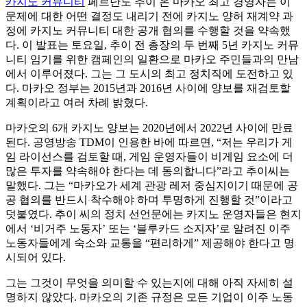
카지노 커뮤니티
페르난도 추이 온 마카오 최고 경영자는 이
문제에 대한 어떤 결정도 내리기 전에 카지노 양허 재계약 과
정에 카지노 커뮤니티 대한 공개 협의를 수행할 것을 약속했
다. 이 발표는 토요일, 추이 전 총장의 두 번째 5년 카지노 커뮤
니티 임기를 위한 캠페인의 일환으로 마카오 주민들과의 만남
에서 이루어졌다. 그는 그 도시의 최고 정치직에 도전하고 있
다. 마카오 정부는 2015년과 2016년 사이에 양보를 재검토할
계획이라고 여러 차례 밝혔다.
마카오의 6개 카지노 양보는 2020년에서 2022년 사이에 만료
된다. 공영방송 TDM이 인용한 바에 따르면, “저는 우리가 게
임 라이선스를 검토할 때, 게임 운영자들이 비게임 요소에 더
많은 투자를 약속해야 한다는 데 동의합니다”라고 추이씨는
말했다. 그는 “마카오가 세계 관광 레저 중심지이기 때문에 공
공 협의를 반드시 착수해야 하며 투명하게 진행할 것”이라고
덧붙였다. 추이 씨의 정치 선언문에는 카지노 운영자들은 현지
에서 ‘비거주 노동자’ 또는 ‘블루카드 소지자’로 알려진 이주
노동자들에게 숙소와 교통을 “편리하게” 제공해야 한다고 명
시되어 있다.
그는 그것이 무엇을 의미할 수 있는지에 대해 아직 자세히 설
명하지 않았다. 마카오의 기존 규정은 모든 기업이 이주 노동