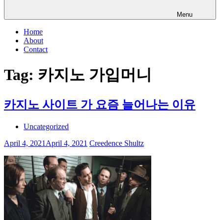
Menu
Home
About
Contact
Tag:
카지노 가입머니
카지노 사이트 가 요즘 늘어나는 이유
Uncategorized
April 4, 2021
April 4, 2021
Creedence Shultz