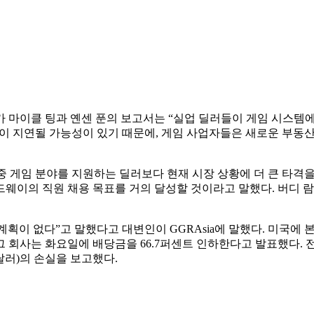
 마이클 팅과 옌센 푼의 보고서는 “실업 딜러들이 게임 시스템
부분이 지연될 가능성이 있기 때문에, 게임 사업자들은 새로운 부동
 대중 게임 분야를 지원하는 딜러보다 현재 시장 상황에 더 큰 타
로드웨이의 직원 채용 목표를 거의 달성할 것이라고 말했다. 버디 람치셍
로자 중복에 대한 계획이 없다”고 말했다고 대변인이 GGRAsia에 말했다
 회사는 화요일에 배당금을 66.7퍼센트 인하한다고 발표했다. 전사적으로
4달러)의 손실을 보고했다.