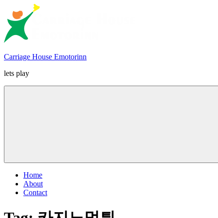
Skip
to
content
Carriage House Emotorinn
lets play
Home
About
Contact
Tag:
카지노먹튀