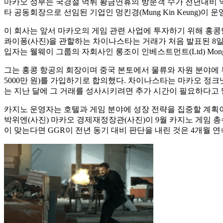
마카오 정부는 국경절 먹튀 황금연휴의 방문객 수가 전년대비 약 8% 
타 공동회장으로 선임된 기업인 멍킨경(Mung Kin Keung)이
이 회사는 앞서 마카오의 게임 관련 사업에 투자하기 위해 홍콩달러
콰이퐁(사진)을 관할하는 차이나스타는 거래가 처음 발표된 8일 홍
입자는 웰웨이 그룹의 자회사인 롱조이 인베스트먼트(Ltd) Mong씨
그는 홍콩 항공의 회장이며 중국 본토에서 물류와 자원 분야에 투자
5000만 원)를 가입하기로 합의했다. 차이나스타는 마카오 정
는 지난 달에 그 거래를 성사시키려면 추가 시간이 필요하다고 
카지노 운영자는 호텔과 게임 분야에 성장 전략을 집중할 계획이다.
박위엔(사진) 마카오 경제재정장관(사진)이 9월 카지노 게임 총수
이 맞는다면 GGR이 전년 동기 대비 판단을 내린 것은 4개월 연