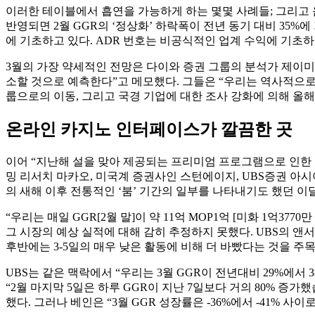
이러한 테이블에서 흡연을 가능하게 하는 몇몇 사례들; 그리고 음
반영되면 2월 GGR의 ‘정상화’ 하락폭이 전년 동기 대비 35%
에 기초하고 있다. ADR 번호는 비공식적인 업계 수익에 기초
3월의 가장 약세적인 전망은 다이와 증권 그룹의 분석가 제이미 
소할 것으로 예측한다”고 메모했다. 그들은 “우리는 역사적으로
룹으로의 이동, 그리고 국경 기업에 대한 조사 강화에 의해 올해
온라인 카지노 인터페이스가 깔끔한 곳
이어 “지난해 설을 맞아 제공되는 프리미엄 프로그램으로 인한 반
밍 리서치 마카오, 미국계 증권사인 스턴에이지, UBS증권 아시아
의 새해 이후 전통적인 ‘붐’ 기간의 일부를 나타내기도 했던 이
“우리는 매일 GGR[2월 말]이 약 11억 MOP1억 [미화 1억3
그 시장의 예상 실적에 대해 감히 추정하지 못했다. UBS의 앤서
후반에는 3-5일의 매우 낮은 활동에 비해 더 바빴다는 것을 주목
UBS는 같은 맥락에서 “우리는 3월 GGR이 전년대비 29%에
“2월 마지막 5일은 하루 GGR이 지난 7일보다 거의 80% 증
했다. 그러나 베인은 “3월 GGR 성장률은 -36%에서 -41% 사