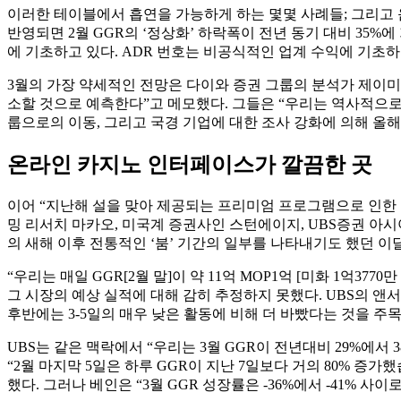
이러한 테이블에서 흡연을 가능하게 하는 몇몇 사례들; 그리고 음
반영되면 2월 GGR의 ‘정상화’ 하락폭이 전년 동기 대비 35%
에 기초하고 있다. ADR 번호는 비공식적인 업계 수익에 기초
3월의 가장 약세적인 전망은 다이와 증권 그룹의 분석가 제이미 
소할 것으로 예측한다”고 메모했다. 그들은 “우리는 역사적으로
룹으로의 이동, 그리고 국경 기업에 대한 조사 강화에 의해 올해
온라인 카지노 인터페이스가 깔끔한 곳
이어 “지난해 설을 맞아 제공되는 프리미엄 프로그램으로 인한 반
밍 리서치 마카오, 미국계 증권사인 스턴에이지, UBS증권 아시아
의 새해 이후 전통적인 ‘붐’ 기간의 일부를 나타내기도 했던 이
“우리는 매일 GGR[2월 말]이 약 11억 MOP1억 [미화 1억3
그 시장의 예상 실적에 대해 감히 추정하지 못했다. UBS의 앤서
후반에는 3-5일의 매우 낮은 활동에 비해 더 바빴다는 것을 주목
UBS는 같은 맥락에서 “우리는 3월 GGR이 전년대비 29%에
“2월 마지막 5일은 하루 GGR이 지난 7일보다 거의 80% 증
했다. 그러나 베인은 “3월 GGR 성장률은 -36%에서 -41% 사