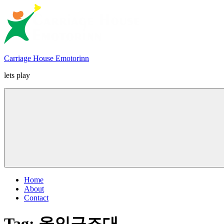
Skip
to
content
Carriage House Emotorinn
lets play
Home
About
Contact
Tag:
올인구조대