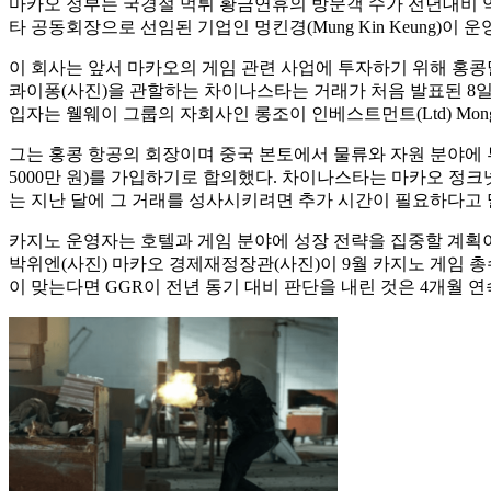
마카오 정부는 국경절 먹튀 황금연휴의 방문객 수가 전년대비 약 8% 
타 공동회장으로 선임된 기업인 멍킨경(Mung Kin Keung)이
이 회사는 앞서 마카오의 게임 관련 사업에 투자하기 위해 홍콩달러
콰이퐁(사진)을 관할하는 차이나스타는 거래가 처음 발표된 8일 홍
입자는 웰웨이 그룹의 자회사인 롱조이 인베스트먼트(Ltd) Mong씨
그는 홍콩 항공의 회장이며 중국 본토에서 물류와 자원 분야에 투자
5000만 원)를 가입하기로 합의했다. 차이나스타는 마카오 정
는 지난 달에 그 거래를 성사시키려면 추가 시간이 필요하다고 
카지노 운영자는 호텔과 게임 분야에 성장 전략을 집중할 계획이다.
박위엔(사진) 마카오 경제재정장관(사진)이 9월 카지노 게임 총수
이 맞는다면 GGR이 전년 동기 대비 판단을 내린 것은 4개월 연