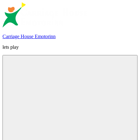
Skip
to
content
Carriage House Emotorinn
lets play