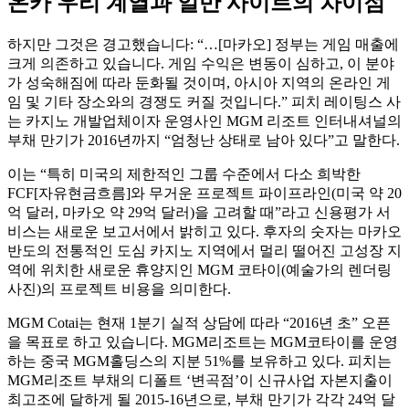
온카 우리 계열과 일반 사이트의 차이점
하지만 그것은 경고했습니다: “…[마카오] 정부는 게임 매출에
크게 의존하고 있습니다. 게임 수익은 변동이 심하고, 이 분야
가 성숙해짐에 따라 둔화될 것이며, 아시아 지역의 온라인 게
임 및 기타 장소와의 경쟁도 커질 것입니다.” 피치 레이팅스 사
는 카지노 개발업체이자 운영사인 MGM 리조트 인터내셔널의
부채 만기가 2016년까지 “엄청난 상태로 남아 있다”고 말한다.
이는 “특히 미국의 제한적인 그룹 수준에서 다소 희박한
FCF[자유현금흐름]와 무거운 프로젝트 파이프라인(미국 약 20
억 달러, 마카오 약 29억 달러)을 고려할 때”라고 신용평가 서
비스는 새로운 보고서에서 밝히고 있다. 후자의 숫자는 마카오
반도의 전통적인 도심 카지노 지역에서 멀리 떨어진 고성장 지
역에 위치한 새로운 휴양지인 MGM 코타이(예술가의 렌더링
사진)의 프로젝트 비용을 의미한다.
MGM Cotai는 현재 1분기 실적 상담에 따라 “2016년 초” 오픈
을 목표로 하고 있습니다. MGM리조트는 MGM코타이를 운영
하는 중국 MGM홀딩스의 지분 51%를 보유하고 있다. 피치는
MGM리조트 부채의 디폴트 ‘변곡점’이 신규사업 자본지출이
최고조에 달하게 될 2015-16년으로, 부채 만기가 각각 24억 달