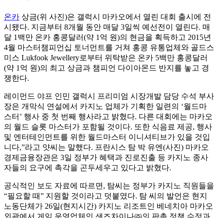
온카
상금(위 사진)은 갤럭시 마카오에서 열린 대회 출시에 전
시됐다. 지금부터 8개월 동안 매달 3일씩 예선전이 열린다. 매
달 1백만 온카 홍콩달러(약 1억 원)의 현금을 획득하고 2015년
4월 마스터챔피언십 토너먼트를 거쳐 홍콩 유통업체와 골드스
미스 Lukfook Jewellery로부터 위탁받은 온카 5백만 홍콩달러
(약 1억 원)의 최고 상금과 챔피언 다이아몬드 반지를 놓고 경
쟁한다.
레이먼드 야프 인민 갤럭시 프리미엄 시장개발 담당 수석 부사
장은 개막식 연설에서 카지노 업체가 기획한 일련의 ‘월드마
스터’ 행사 중 첫 번째 행사라고 밝혔다. 다른 대회에는 마카오
의 월드 슬롯 마스터가 포함될 것이다. 또한 식음료 제공, 행사
및 엔터테인먼트를 위한 월드마스터 이니셔티브가 있을 것입
니다,”라고 얏씨는 말했다. 프란시스 탐 박 유엔(사진) 마카오
경제금융장관은 3일 정부가 혜택과 진로진출 등 카지노 종사
자들의 요구에 촉각을 곤두세우고 있다고 밝혔다.
공식적인 보도 자료에 따르면, 탐씨는 정부가 카지노 직원들을
“필요할 때” 지원할 것이라고 덧붙였다. 탐 씨의 발언은 현지
노동단체가 26일(현지시간) 카지노 리조트인 베네치아 마카오
외곽에서 게임 운영업체인 샌즈차이나㈜의 판촉 정책 수정과