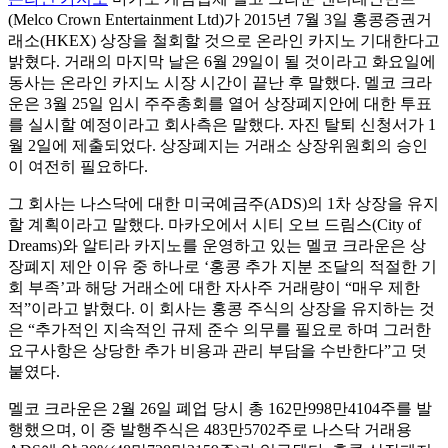
(Melco Crown Entertainment Ltd)가 2015년 7월 3일 홍콩증권거
래소(HKEX) 상장을 철회할 것으로 온라인 카지노 기대한다고
밝혔다. 거래의 마지막 날은 6월 29일이 될 것이라고 화요일에
동사는 온라인 카지노 시장 시간이 끝난 후 말했다. 멜코 크라
운은 3월 25일 임시 주주총회를 열어 상장폐지안에 대한 투표
를 실시할 예정이라고 회사측은 말했다. 자진 탈퇴 신청서가 1
월 2일에 제출되었다. 상장폐지는 거래소 상장위원회의 승인
이 여전히 필요하다.
그 회사는 나스닥에 대한 미국예금주(ADS)의 1차 상장을 유지
할 계획이라고 말했다. 마카오에서 시티 오브 드림스(City of
Dreams)와 알티라 카지노를 운영하고 있는 멜코 크라운은 상
장폐지 제안 이유 중 하나로 ‘홍콩 추가 지분 조달의 적절한 기
회 부족’과 해당 거래소에 대한 자사주 거래량이 “매우 제한
적”이라고 밝혔다. 이 회사는 홍콩 주식의 상장을 유지하는 것
은 “추가적인 지속적인 규제 준수 의무를 필요로 하며 그러한
요구사항은 상당한 추가 비용과 관리 부담을 수반한다”고 덧
붙였다.
멜코 크라운은 2월 26일 폐업 당시 총 162만998만4104주를 발
행했으며, 이 중 발행주식은 483만5702주로 나스닥 거래용