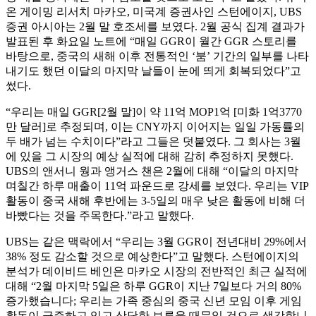
온 게이밍 리서치 마카오, 미국계 증권사인 스턴에이지, UBS
증권 아시아는 2월 말 호조세를 보였다. 2월 공식 집계 결과가
발표된 후 화요일 노트에 “매일 GGR이 월간 GGR 스토리를
바탕으로, 중국의 새해 이후 전통적인 ‘붐’ 기간의 일부를 나타
내기도 했던 이달의 마지막 날들이 눈에 띄게 회복되었다”고
썼다.
“우리는 매일 GGR[2월 말]이 약 11억 MOP1억 [미화 1억3770
만 달러]로 추정되며, 이는 CNY까지 이어지는 일일 가동률의
두 배가 넘는 수치이다”라고 그들은 덧붙였다. 그 회사는 3월
에 있을 그 시장의 예상 실적에 대해 감히 추정하지 못했다.
UBS의 앤서니 웡과 앵거스 챈은 2월에 대해 “이달의 마지막
며칠간 하루 매출이 11억 파운드로 강세를 보였다. 우리는 VIP
활동이 중국 새해 후반에는 3-5일의 매우 낮은 활동에 비해 더
바빴다는 것을 주목한다.”라고 말했다.
UBS는 같은 맥락에서 “우리는 3월 GGR이 전년대비 29%에서
38% 정도 감소할 것으로 예상한다”고 말했다. 스턴에이지의
분석가 데이비드 베인은 마카오 시장의 전반적인 최근 실적에
대해 “2월 마지막 5일은 하루 GGR이 지난 7일보다 거의 80%
증가했습니다; 우리는 가족 중심의 중국 신년 모임 이후 게임
활동이 급증하고 있고 상당한 보류율 때문일 것으로 생각합니