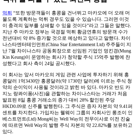
먹튀
“또한 방문객들이 홍콩을 건너뛰고 마카오에 더 오래 머
물도록 계획하는 먹튀 경우도 있을 수 있습니다. 그러면 이것
이 충격의 일부를 상쇄할 수 있을 것이다”라고 그들은 말했다.
지난 주 마카오 정부는 국경절 먹튀 황금연휴의 방문객 수가
전년대비 약 8% 증가할 것으로 예상하고 있다고 말했다. 차이
나스타엔터테인먼트(China Star Entertainment Ltd) 주주들이 지
난 7월 차이나스타 공동회장으로 선임된 기업인 멍킨경(Mung
Kin Keung)이 운영하는 회사가 청약할 주식 15억주 발행에 찬
성했다고 회사 측이 24일 공시했다.
이 회사는 앞서 마카오의 게임 관련 사업에 투자하기 위해 홍
콩달러 1억3430만 홍콩달러(약 1730만 달러)에 이르는 주식 청
약의 순이익이 사용될 것이라고 밝힌 바 있다. 마카오 반도 카
지노 랑콰이퐁(사진)을 관할하는 차이나스타는 거래가 처음
발표된 8일 홍콩 거래소의 종가 대비 28% 할인된 주당
HKD0.09로 신주를 발행한다. 그 주식은 증자 자본의 약 9.41퍼
센트를 차지한다. 가입자는 웰웨이 그룹의 자회사인 롱조이 인
베스트먼트(Ltd) Mong씨는 Well Way의 전무이사로 이전 진술
에 따르면 Well Way의 발행 주식 자본의 약 22.82%를 보유하고
있다.