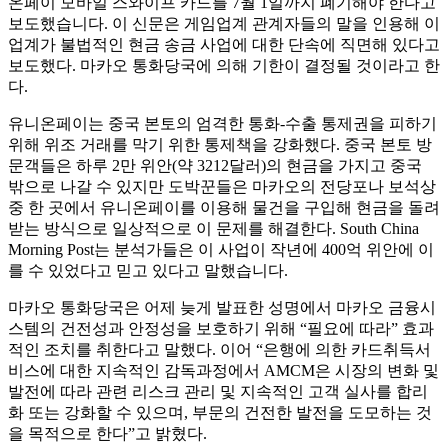
온페이 모바일 스와이프 카드를 7월 1일까지 폐기해야 한다고
보도했습니다. 이 신문은 게임업계 관계자들의 말을 인용해 이
업계가 불법적인 현금 송금 사업에 대한 단속에 직면해 있다고
보도했다. 마카오 통화당국에 의해 기한이 결정될 것이라고 한
다.
유니온페이는 중국 본토의 엄격한 통화-수출 통제권을 피하기
위해 위조 거래를 막기 위한 통제책을 강화했다. 중국 본토 방
문객들은 하루 2만 위안(약 3212달러)의 현금을 가지고 중국
밖으로 나갈 수 있지만 도박꾼들은 마카오의 전당포나 보석상
중 한 곳에서 유니온페이를 이용해 물건을 구입해 현금을 돌려
받는 방식으로 일상적으로 이 문제를 해결한다. South China
Morning Post는 분석가들은 이 사업이 작년에 400억 위안에 이
를 수 있었다고 믿고 있다고 말했습니다.
마카오 통화당국은 어제 늦게 발표한 성명에서 마카오 금융시
스템의 건전성과 안정성을 보호하기 위해 “필요에 따라” 효과
적인 조치를 취한다고 말했다. 이어 “은행에 의한 카드취득서
비스에 대한 지속적인 감독과정에서 AMCM은 시장의 변화 및
발전에 따라 관련 리스크 관리 및 지속적인 고객 실사를 합리
화 또는 강화할 수 있으며, 부문의 건전한 발전을 도모하는 것
을 목적으로 한다”고 밝혔다.