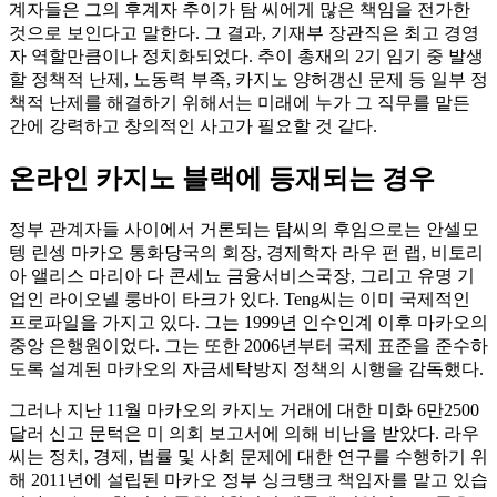
계자들은 그의 후계자 추이가 탐 씨에게 많은 책임을 전가한
것으로 보인다고 말한다. 그 결과, 기재부 장관직은 최고 경영
자 역할만큼이나 정치화되었다. 추이 총재의 2기 임기 중 발생
할 정책적 난제, 노동력 부족, 카지노 양허갱신 문제 등 일부 정
책적 난제를 해결하기 위해서는 미래에 누가 그 직무를 맡든
간에 강력하고 창의적인 사고가 필요할 것 같다.
온라인 카지노 블랙에 등재되는 경우
정부 관계자들 사이에서 거론되는 탐씨의 후임으로는 안셀모
텡 린셍 마카오 통화당국의 회장, 경제학자 라우 펀 랩, 비토리
아 앨리스 마리아 다 콘세뇨 금융서비스국장, 그리고 유명 기
업인 라이오넬 룽바이 타크가 있다. Teng씨는 이미 국제적인
프로파일을 가지고 있다. 그는 1999년 인수인계 이후 마카오의
중앙 은행원이었다. 그는 또한 2006년부터 국제 표준을 준수하
도록 설계된 마카오의 자금세탁방지 정책의 시행을 감독했다.
그러나 지난 11월 마카오의 카지노 거래에 대한 미화 6만2500
달러 신고 문턱은 미 의회 보고서에 의해 비난을 받았다. 라우
씨는 정치, 경제, 법률 및 사회 문제에 대한 연구를 수행하기 위
해 2011년에 설립된 마카오 정부 싱크탱크 책임자를 맡고 있습