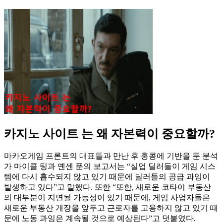
카지노 사이트 는 왜 자본력이 중요할까?
마카오게임 프론트의 대표들과 만난 후 홍콩에 기반을 둔 분석
가 마이클 팅과 옌센 푼의 보고서는 “실업 딜러들이 게임 시스
템에 다시 흡수되지 않고 있기 때문에 딜러들의 공급 과잉이
발생하고 있다”고 말했다. 또한 “또한, 새로운 코타이 부동산
의 대부분이 지연될 가능성이 있기 때문에, 게임 사업자들은
새로운 부동산 개장을 앞두고 근로자를 고용하지 않고 있기 때
문에 노동 과잉은 계속될 것으로 예상된다”고 덧붙였다.