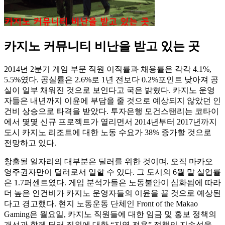
카지노 커뮤니티 비난을 받고 있는 곳
2014년 2분기 게임 부문 직원 이직률과 채용률은 각각 4.1%,
5.5%였다. 공실률은 2.6%로 1년 전보다 0.2%포인트 낮아져 공
실이 일부 채워진 것으로 보인다고 국은 밝혔다. 카지노 운영
자들은 내년까지 이윤에 부담을 줄 것으로 예상되지 않았던 인
건비 상승으로 타격을 받았다. 투자은행 모건스탠리는 코타이
에서 몇몇 신규 프로젝트가 열리면서 2014년부터 2017년까지
도시 카지노 리조트에 대한 노동 수요가 38% 증가할 것으로
전망하고 있다.
창출될 일자리의 대부분은 딜러를 위한 것이며, 오직 마카오
영주권자만이 딜러로서 일할 수 있다. 그 도시의 6월 말 실업률
은 1.7퍼센트였다. 게임 분석가들은 노동불안이 심화됨에 따라
더 높은 인건비가 카지노 운영자들의 이윤을 끌 것으로 예상된
다고 경고했다. 현지 노동운동 단체인 Front of the Makao
Gaming은 월요일, 카지노 직원들에 대한 임금 및 홍보 정책의
개선과 함께 딜러 직위에 대한 “지역 전용” 정책의 지속성을