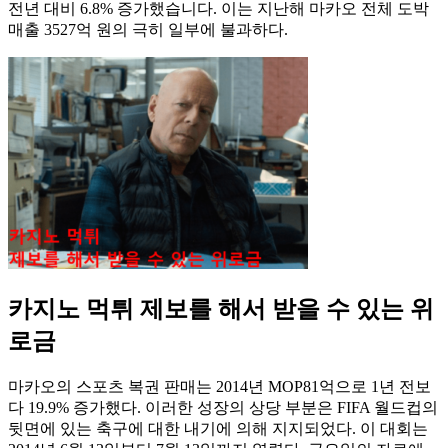
전년 대비 6.8% 증가했습니다. 이는 지난해 마카오 전체 도박
매출 3527억 원의 극히 일부에 불과하다.
카지노 먹튀 제보를 해서 받을 수 있는 위
로금
마카오의 스포츠 복권 판매는 2014년 MOP81억으로 1년 전보
다 19.9% 증가했다. 이러한 성장의 상당 부분은 FIFA 월드컵의
뒷면에 있는 축구에 대한 내기에 의해 지지되었다. 이 대회는