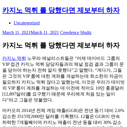
카지노 먹튀 를 당했다면 제보부터 하자
Uncategorized
March 11, 2021
March 11, 2021
Creedence Shultz
카지노 먹튀 를 당했다면 제보부터 하자
카지노 먹튀
노무라 애널리스트들은 “어제 데이비드 그룹의
VIP 접견 카지노 먹튀 담당자들과의 채널 점검 결과 그룹이 문
을 닫아야 하는지 전혀 알지 못했다”고 말했다. “게다가, 그들
은 그것의 VIP 룸에 대한 계좌를 개설하는데 최소한의 자금이
필요하지 카지노 먹튀 않다고 말했는데, 이것은 우리가 데이빗
의 VIP 룸이 계좌를 개설하는 데 이전에 적어도 10만 홍콩달러
[12,897달러]를 요구했기 때문에 우리에게 처음 있는 일이
다”라고 그들은 덧붙였다.
마카오의 2014년 전체 게임 매출(GGR)은 전년 동기 대비 2.6%
감소한 3515억2000만 달러를 기록했다. 12월은 GGR이 연속
하락한 7개월째이며 카지노 매출이 전년 동월 대비 30% 감소