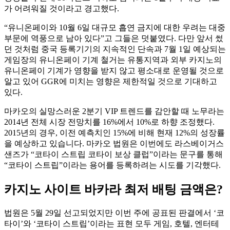
가 어려워질 것이라고 경고했다.
“유니온페이와 10월 6일 대규모 흡연 금지에 대한 우려는 대중
부문에 역풍으로 남아 있다”고 그들은 덧붙였다. 다만 앞서 썼
던 것처럼 중국 등록기기의 지속적인 단속과 7월 1일 예상되는
게임장의 유니온페이 기계 철거는 유통지역과 외부 카지노의
유니온페이 기계가 영향을 받지 않고 평소대로 운영될 것으로
알고 있어 GGR에 미치는 영향은 제한적일 것으로 기대하고
있다.
마카오의 실망스러운 2분기 VIP 트렌드를 감안할 때 노무라는
2014년 전체 시장 전망치를 16%에서 10%로 하향 조정했다.
2015년의 경우, 이전 예측치인 15%에 비해 현재 12%의 성장률
을 예상하고 있습니다. 마카오 법원은 이번에도 라스베이거스
샌즈가 “코타이 스트립 코타이 보상 클럽”이라는 문구를 통해
“코타이 스트립”이라는 용어를 등록하려는 시도를 기각했다.
카지노 사이트 바카라 최저 배팅 금액은?
법원은 5월 29일 선고되었지만 이번 주에 공표된 판결에서 ‘코
타이’와 ‘코타이 스트립’이라는 표현 모두 게임, 호텔, 엔터테