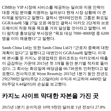
CIMB는 VIP 시장에 서비스를 제공하는 딜러와 지원 인력이
대중 게임 분야를 지원하는 딜러보다 현재 시장 상황에 더 큰
타격을 받았다고 말했다. 갤럭시 엔터테인먼트 그룹은 화요일
GGRAsia에 5월 27일 오픈 예정인 갤럭시 마카오 2단계와 브로
드웨이의 직원 채용 목표를 거의 달성할 것이라고 말했다. 버
디 람치셍 홍보담당 부사장은 “목표 대상 7000~8000명 중 6200
명을 이미 채용했다”고 말했다.
Sands China Ltd는 또한 Sands China Ltd가 “근로자 중복에 대한
계획이 없다”고 말했다고 대변인이 GGRAsia에 말했다. 미국
에 본사를 둔 카지노 운영업체인 윈리조트는 마카오에서 매출
이 급감하는 가운데 2015년 첫 3개월 동안 분기별 적자로 돌아
섰다. 그 회사는 화요일에 배당금을 66.7퍼센트 인하한다고 발
표했다. 전사적으로 Wynn Resorts는 2015년 1분기 동안 전년도
2억2700만 달러(주당 2.22달러)의 수익과 비교하여 4460만 달
러(주당 0.44달러)의 손실을 보고했다.
카지노 사이트 막대한 자본을 가진 곳
2015년 1분기 순이익은 10억 9천만 달러로 1년 전보다 27.8%