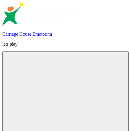
Skip
to
content
Carriage House Emotorinn
lets play