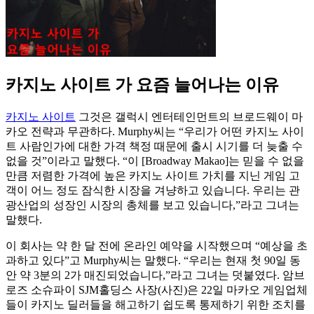
카지노 사이트 가 요즘 늘어나는 이유
카지노 사이트
그것은 갤럭시 엔터테인먼트의 브로드웨이 마
카오 전략과 무관하다. Murphy씨는 “우리가 어떤 카지노 사이
트 사람인가에 대한 가격 책정 때문에 출시 시기를 더 늦출 수
없을 것”이라고 말했다. “이 [Broadway Makao]는 믿을 수 없을
만큼 저렴한 가격에 높은 카지노 사이트 가치를 지닌 게임 고
객이 어느 정도 잠식한 시장을 겨냥하고 있습니다. 우리는 관
광산업의 성장인 시장의 총체를 보고 있습니다,”라고 그녀는
말했다.
이 회사는 약 한 달 전에 온라인 예약을 시작했으며 “예상을 초
과하고 있다”고 Murphy씨는 말했다. “우리는 현재 첫 90일 동
안 약 3분의 2가 매진되었습니다,”라고 그녀는 덧붙였다. 암브
로즈 소슈파이 SJM홀딩스 사장(사진)은 22일 마카오 게임업체
들이 카지노 딜러들을 해고하기 쉽도록 통제하기 위한 조치를