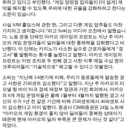
취하고 있다고 부인했다. “게임 양판점 업자들이 [더 쉽게] 계
약을 해지할 수 있도록 쿠퍼에 대한 규율을 강화하려고 한다는
소문이 있습니다.
사실 SJM 홀딩스에 관한 한, 그리고 다른 게임 업주들도 마찬
가지라고 생각합니다.”라고 So씨는 미디어 오찬에서 말했습니
다. 노동 운동 단체인 마카오 게이밍의 프런트는 지난 주 마카
오의 게임 운영자들이 딜러들에 대한 통제력을 강화했다고 비
난했다. 이 단체는 카지노가 사소한 실수로 근로자들에게 “경
고서”를 발행하는 횟수를 늘렸다고 말했다. 마카오 게이밍의
프런트는 이번 조치로 두 번째 경고 서한 이후 매일 수십 명의
크루피어들이 “기술적으로” 해고될 수 있다고 덧붙였다.
소씨는 “지난해 1/4분기에 비해, 우리가 동료들에게 발송한 경
고 서한은 25퍼센트 감소했다”고 말했다. 지난 주 마카오의 리
오넬 렁 바이 타크 경제 재정부 장관과 가진 회의에서, 마카오
의 6개 게임 운영자들은 올해 1월부터 4월까지 발행된 경고 서
신의 수가 1년 전 같은 기간에 비해 25퍼센트에서 40퍼센트 사
이 감소했다고 이미 말했다. 증권사 CIMB증권은 24일 노트에
“마카오의 게임 환경이 좋지 않아 딜러들이 중복된 상태이기
때문에 현재 마카오의 딜러 부족은 큰 문제가 아닌 것 같다”고
적었다.