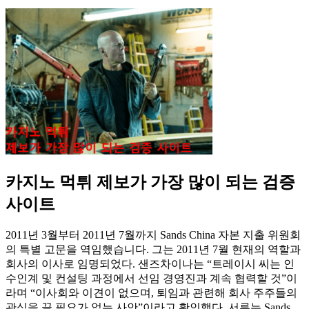
카지노 먹튀 제보가 가장 많이 되는 검증
사이트
2011년 3월부터 2011년 7월까지 Sands China 자본 지출 위원회
의 특별 고문을 역임했습니다. 그는 2011년 7월 현재의 역할과
회사의 이사로 임명되었다. 샌즈차이나는 “트레이시 씨는 인
수인계 및 컨설팅 과정에서 선임 경영진과 계속 협력할 것”이
라며 “이사회와 이견이 없으며, 퇴임과 관련해 회사 주주들의
관심을 끌 필요가 없는 사안”이라고 확인했다. 서류는 Sands