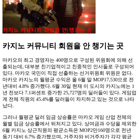
카지노 커뮤니티 회원을 안 챙기는 곳
마카오의 최고 경영자는 400명으로 구성된 위원회에 의해 선
출되는데, 대부분 친기업적이고 친중적인 인사들로 구성되어
있다. 마카오 국민이 직접 선출하는 선거위원회 위원은 없다.
마카오 카지노의 월평균 수익은 올 6월 말 MOP17,530으로 전
년대비 4.8% 증가했다. 6월 30일 현재 이 도시의 카지노에는 1
년 전보다 7.1퍼센트 증가한 25,727명의 딜러들이 있다. 게임업
계 전체 직원의 45.4%를 딜러들이 차지하고 있는 것으로 나타
났다.
그러나 월평균 딜러 임금 상승률은 마카오 게임 산업 전체의
월별 임금 상승률에서 뒤처지고 있다. 상여금과 수당을 제외한
6월 카지노 상근직원의 평균소득은 MOP2만160명으로 전년
동기 대비 6.7% 증가했으며, 거주자와 비거주자가 각각 평균