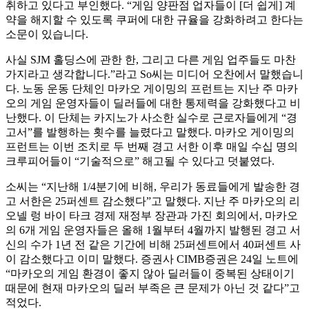
취하고 있다고 부인했다. “게임 양판점 업자들이 [더 쉽게] 계
약을 해지할 수 있도록 쿠퍼에 대한 규율을 강화하려고 한다는
소문이 있습니다.
사실 SJM 홀딩스에 관한 한, 그리고 다른 게임 업주들도 마찬
가지라고 생각합니다.”라고 So씨는 미디어 오찬에서 말했습니
다. 노동 운동 단체인 마카오 게이밍의 프런트는 지난 주 마카
오의 게임 운영자들이 딜러들에 대한 통제력을 강화했다고 비
난했다. 이 단체는 카지노가 사소한 실수로 근로자들에게 “경
고서”를 발행하는 횟수를 늘렸다고 말했다. 마카오 게이밍의
프런트는 이번 조치로 두 번째 경고 서한 이후 매일 수십 명의
크루피어들이 “기술적으로” 해고될 수 있다고 덧붙였다.
소씨는 “지난해 1/4분기에 비해, 우리가 동료들에게 발송한 경
고 서한은 25퍼센트 감소했다”고 말했다. 지난 주 마카오의 리
오넬 렁 바이 타크 경제 재정부 장관과 가진 회의에서, 마카오
의 6개 게임 운영자들은 올해 1월부터 4월까지 발행된 경고 서
신의 수가 1년 전 같은 기간에 비해 25퍼센트에서 40퍼센트 사
이 감소했다고 이미 말했다. 증권사 CIMB증권은 24일 노트에
“마카오의 게임 환경이 좋지 않아 딜러들이 중복된 상태이기
때문에 현재 마카오의 딜러 부족은 큰 문제가 아닌 것 같다”고
적었다.