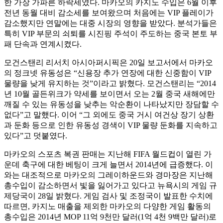
한 가장 가파른 하락세였다. 마카오의 카지노 수입은 6월 이후
전년 동월 대비 감소세를 보여왔으며 처음에는 VIP 플레이가
감소했지만 연말에는 대중 시장의 영향을 받았다. 분석가들은
특히 VIP 부문의 쇠퇴를 시진핑 주석이 주도하는 중국 본토 부
패 단속과 연계시켰다.
모건스탠리 리서치 아시아퍼시픽은 20일 보고서에서 마카오
의 정크넷 유동성은 “신용장 추가 연장에 대한 신중함이 VIP
물량을 낮게 유지하는 것”이라고 밝혔다. 모건스탠리는 “2014
년 10월 골든위크가 약세를 보이면서 오는 2월 중국 새해에만
깨질 수 있는 유동성을 낮추는 악순환이 나타났지만 장담할 수
없다”고 말했다. 이어 “그 외에도 중국 거시 여건상 장기 상환
과 둔화 등으로 인한 유동성 경색이 VIP 물량 둔화를 지속하고
있다”고 덧붙였다.
마카오의 스포츠 복권 판매는 지난해 FIFA 월드컵이 열린 가
운데 축구에 대한 베팅이 크게 늘면서 2014년에 급증했다. 이
와는 대조적으로 마카오의 그레이하운드와 경마장은 지난해
총수입이 감소하면서 빛을 잃어가고 있다고 뉴욕시의 게임 규
제당국이 28일 밝혔다. 게임 검사 및 조정국이 발표한 수치에
따르면, 카지노 매출을 제외한 마카오의 다양한 게임 활동의
총수입은 2014년 MOP 11억 9천만 달러(1억 4천 9백만 달러)로