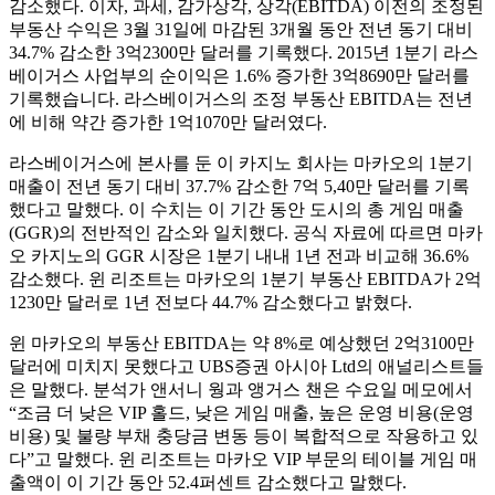
감소했다. 이자, 과세, 감가상각, 상각(EBITDA) 이전의 조정된
부동산 수익은 3월 31일에 마감된 3개월 동안 전년 동기 대비
34.7% 감소한 3억2300만 달러를 기록했다. 2015년 1분기 라스
베이거스 사업부의 순이익은 1.6% 증가한 3억8690만 달러를
기록했습니다. 라스베이거스의 조정 부동산 EBITDA는 전년
에 비해 약간 증가한 1억1070만 달러였다.
라스베이거스에 본사를 둔 이 카지노 회사는 마카오의 1분기
매출이 전년 동기 대비 37.7% 감소한 7억 5,40만 달러를 기록
했다고 말했다. 이 수치는 이 기간 동안 도시의 총 게임 매출
(GGR)의 전반적인 감소와 일치했다. 공식 자료에 따르면 마카
오 카지노의 GGR 시장은 1분기 내내 1년 전과 비교해 36.6%
감소했다. 윈 리조트는 마카오의 1분기 부동산 EBITDA가 2억
1230만 달러로 1년 전보다 44.7% 감소했다고 밝혔다.
윈 마카오의 부동산 EBITDA는 약 8%로 예상했던 2억3100만
달러에 미치지 못했다고 UBS증권 아시아 Ltd의 애널리스트들
은 말했다. 분석가 앤서니 웡과 앵거스 챈은 수요일 메모에서
“조금 더 낮은 VIP 홀드, 낮은 게임 매출, 높은 운영 비용(운영
비용) 및 불량 부채 충당금 변동 등이 복합적으로 작용하고 있
다”고 말했다. 윈 리조트는 마카오 VIP 부문의 테이블 게임 매
출액이 이 기간 동안 52.4퍼센트 감소했다고 말했다.