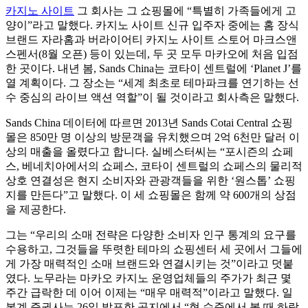
카지노 사이트
그 회사는 그 쇼핑몰에 “특별히 가족들에게 고
양이”라고 말했다. 카지노 사이트 신규 입주자 중에는 홈 장식
브랜드 자라홈과 버라이어티 카지노 사이트 스토어 마크스앤
스펜서(8월 오픈) 등이 있는데, 두 곳 모두 마카오에 처음 입점
한 곳이다. 내년 봄, Sands China는 코타이 센트럴에 ‘Planet J’를
열 계획이다. 그 장소는 “세계 최초로 테마파크를 연기하는 선
수 중심의 라이브 액션 역할”이 될 것이라고 회사측은 말했다.
Sands China 데이터에 따르면 2013년 Sands Cotai Central 쇼핑
몰은 850만 명 이상의 방문객을 유치했으며 2억 6천만 달러 이
상의 매출을 올렸다고 합니다. 실베스터씨는 “포시즌의 쇼페
스, 베네치아에서의 쇼페스, 코타이 센트럴의 쇼페스의 물리적
상호 연결성은 현지 소비자와 관광객들을 위한 ‘원스톱’ 쇼핑
지를 만든다”고 말했다. 이 세 쇼핑몰은 함께 약 600개의 상점
을 제공한다.
그는 “우리의 소매 전략은 다양한 소비자 인구 통계의 요구를
수용하고, 그것들을 뚜렷한 테마의 쇼핑센터 세 곳에서 그들에
게 가장 매력적인 소매 브랜드와 연결시키는 것”이라고 덧붙
였다. 노무라는 마카오 카지노 운영업체들의 주가가 최근 몇
주간 급락한 데 이어 이제는 “매우 매력적”이라고 말했다. 일
본계 증권사는 26일 발표한 공지에서 “현 수준에서 볼 때 하락