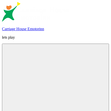
Skip
to
content
Carriage House Emotorinn
lets play