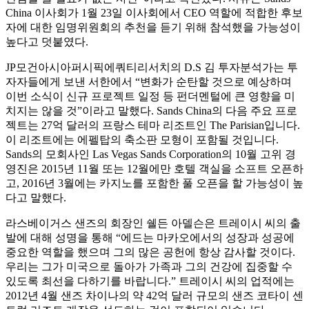
China 이사회가 1월 23일 이사회에서 CEO 역할에 적합한 후보
자에 대한 임명위원회의 추천을 듣기 위해 참석했을 가능성이
높다고 덧붙였다.
JP모건아시아퍼시픽에쿼티리서치의 D.S 김 투자분석가는 투
자자들에게 보낸 서한에서 “변화가 순탄할 것으로 예상하며
이번 소식이 신규 프로젝트 일정 등 펀더멘털에 큰 영향을 미
치지는 않을 것”이라고 말했다. Sands China의 다음 주요 프로
젝트는 27억 달러의 프랑스 테마 리조트인 The Parisian입니다.
이 리조트에는 에펠탑의 축소판 모형이 포함될 것입니다.
Sands의 모회사인 Las Vegas Sands Corporation의 10월 고위 경
영진은 2015년 11월 또는 12월에만 호텔 객실을 소프트 오픈하
고, 2016년 3월에는 카지노를 포함한 풀 오픈을 할 가능성이 높
다고 말했다.
라스베이거스 샌즈의 회장인 쉘든 아델슨은 트레이시 씨의 출
발에 대해 성명을 통해 “에드는 마카오에서의 성장과 성공에
중요한 역할을 했으며 그의 많은 공헌에 항상 감사할 것이다.
우리는 그가 미국으로 돌아가 가족과 그의 건강에 집중할 수
있도록 최선을 다하기를 바랍니다.” 트레이시 씨의 업적에는
2012년 4월 샌즈 차이나의 약 42억 달러 규모의 샌즈 코타이 센