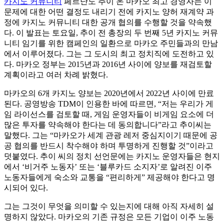
카지노 커뮤니티
페르난도 추이 온 마카오 최고 경영자는 이
문제에 대한 어떤 결정도 내리기 전에 카지노 양허 재계약 과
정에 카지노 커뮤니티 대한 공개 협의를 수행할 것을 약속했
다. 이 발표는 토요일, 추이 전 총장의 두 번째 5년 카지노 커뮤
니티 임기를 위한 캠페인의 일환으로 마카오 주민들과의 만남
에서 이루어졌다. 그는 그 도시의 최고 정치직에 도전하고 있
다. 마카오 정부는 2015년과 2016년 사이에 양보를 재검토할
계획이라고 여러 차례 밝혔다.
마카오의 6개 카지노 양보는 2020년에서 2022년 사이에 만료
된다. 공영방송 TDM이 인용한 바에 따르면, “저는 우리가 게
임 라이선스를 검토할 때, 게임 운영자들이 비게임 요소에 더
많은 투자를 약속해야 한다는 데 동의합니다”라고 추이씨는
말했다. 그는 “마카오가 세계 관광 레저 중심지이기 때문에 공
공 협의를 반드시 착수해야 하며 투명하게 진행할 것”이라고
덧붙였다. 추이 씨의 정치 선언문에는 카지노 운영자들은 현지
에서 ‘비거주 노동자’ 또는 ‘블루카드 소지자’로 알려진 이주
노동자들에게 숙소와 교통을 “편리하게” 제공해야 한다고 명
시되어 있다.
그는 그것이 무엇을 의미할 수 있는지에 대해 아직 자세히 설
명하지 않았다. 마카오의 기존 규정은 모든 기업이 이주 노동