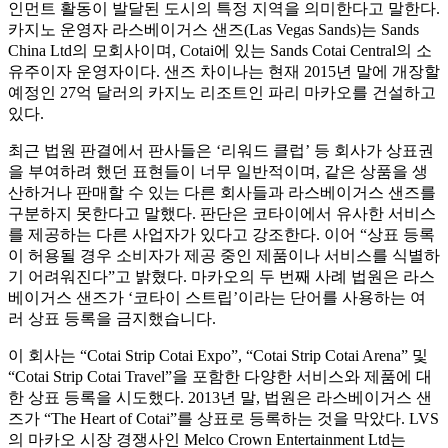
인먼트 활동이 발달된 도시의 특정 지역을 의미한다고 말한다.
카지노 운영자 라스베이거스 샌즈(Las Vegas Sands)는 Sands
China Ltd의 모회사이며, Cotai에 있는 Sands Cotai Central의 소
유주이자 운영자이다. 샌즈 차이나는 현재 2015년 말에 개장할
예정인 27억 달러의 카지노 리조트인 파리 마카오를 건설하고
있다.
최근 법원 판결에서 판사들은 ‘리워드 클럽’ 등 회사가 상표권
을 부여하려 했던 표현들이 너무 일반적이며, 같은 상품을 생
산하거나 판매할 수 있는 다른 회사들과 라스베이거스 샌즈를
구분하지 못한다고 말했다. 판단은 코타이에서 유사한 서비스
를 제공하는 다른 사업자가 있다고 강조한다. 이어 “상표 등록
이 허용될 경우 소비자가 제공 중인 제품이나 서비스를 식별하
기 어려워진다”고 밝혔다. 마카오의 두 번째 사례 법원은 라스
베이거스 샌즈가 ‘코타이 스트립’이라는 단어를 사용하는 여
러 상표 등록을 금지했습니다.
이 회사는 “Cotai Strip Cotai Expo”, “Cotai Strip Cotai Arena” 및
“Cotai Strip Cotai Travel”을 포함한 다양한 서비스와 제품에 대
한 상표 등록을 시도했다. 2013년 말, 법원은 라스베이거스 샌
즈가 “The Heart of Cotai”를 상표로 등록하는 것을 막았다. LVS
의 마카오 시장 경쟁사인 Melco Crown Entertainment Ltd는