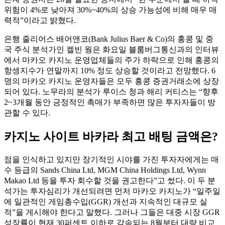
위험이 4%로 낮아져 30%~40%의 상승 가능성에 비해 매우 매
력적”이라고 밝혔다.
은행 줄리어스 배어앤코(Bank Julius Baer & Co)의 홍콩 및 중
국 주식 분석가인 켈빈 웡은 화요일 블룸버그통신과의 인터뷰
에서 마카오 카지노 운영업체들의 주가 하락으로 인해 홍콩의
항셍지수가 연말까지 10% 정도 상승할 것이라고 전망했다. 6
명의 마카오 카지노 운영자들은 모두 홍콩 증권거래소에 상장
되어 있다. 노무라의 분석가 루이스 청과 해리 커티스는 “향후
2~3개월 동안 긍정적인 촉매가 부족하면 많은 투자자들이 방
관할 수 있다.
카지노 사이트 바카라 최고 배팅 금액은?
점을 인식하고 있지만 장기적인 시야를 가진 투자자에게는 매
수 등급의 Sands China Ltd, MGM China Holdings Ltd, Wynn
Makao Ltd 등을 투자 회수할 것을 권고한다”고 썼다. 이 두 분
석가는 투자심리가 개선되려면 먼저 마카오 카지노가 “일주일
에 일관적인 게임총수입(GGR) 개선과 지속적인 대규모 실
적”을 게시해야 한다고 말했다. 그러나 그들은 대중 시장 GGR
성장률이 현재 30퍼센트 이하로 감속되는 8월부터 대량 비교