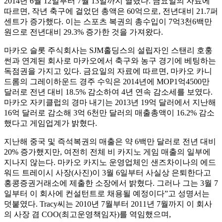
2014년 6월 12일부터 7월 13일까지 열렸다. 금요일의 자료에
따르면, 작년 축구에 걸었던 총액은 60억으로, 전년대비 21.7퍼
센트가 증가했다. 이는 스포츠 복권의 총수입이 7억3천6백만
원으로 전년대비 29.3% 증가한 것을 가져왔다.
마카오 슬롯 주식회사는 SJM홀딩스의 설립자인 스탠리 호훙
썬과 연계된 회사로 마카오에서 축구와 농구 경기에 베팅하는
독점권을 가지고 있다. 금요일의 자료에 따르면, 마카오 카니
드롬의 그레이하운드 경주 수익은 2014년에 MOP1억4500만
달러로 전년 대비 18.5% 감소하여 4년 연속 감소세를 보였다.
마카오 자키클럽의 경마 내기는 2013년 19억 달러에서 지난해
16억 달러로 감소해 3억 6천만 달러의 매출총액이 16.2% 감소
했다고 게임업계가 밝혔다.
지난해 중국 및 즉석복권의 매출은 약 6백만 달러로 전년 대비
20% 증가했지만, 여전히 전체 비 카지노 게임 매출의 일부에
지나지 않는다. 마카오 카지노 운영업체인 샌즈차이나의 에드
워드 트레이시 사장(사진)이 3월 6일부터 사실상 은퇴한다고
홍콩증권거래소에 제출한 소장에서 밝혔다. 그러나 그는 3월 7
일부터 이 회사에 컨설턴트로 채용될 예정이다”고 성명서는
덧붙였다. Tracy씨는 2010년 7월부터 2011년 7월까지 이 회사
의 사장 겸 COO(최고운영책임자)를 역임했으며,