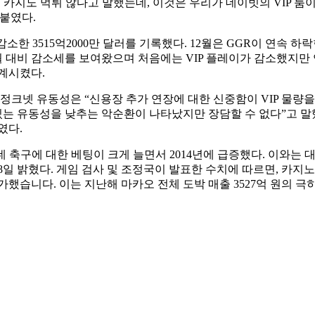
카지노 먹튀 않다고 말했는데, 이것은 우리가 데이빗의 VIP 룸이 
붙였다.
% 감소한 3515억2000만 달러를 기록했다. 12월은 GGR이 연속
 대비 감소세를 보여왔으며 처음에는 VIP 플레이가 감소했지만 
계시켰다.
넷 유동성은 “신용장 추가 연장에 대한 신중함이 VIP 물량을 낮
는 유동성을 낮추는 악순환이 나타났지만 장담할 수 없다”고 말했
였다.
운데 축구에 대한 베팅이 크게 늘면서 2014년에 급증했다. 이
 밝혔다. 게임 검사 및 조정국이 발표한 수치에 따르면, 카지노
8% 증가했습니다. 이는 지난해 마카오 전체 도박 매출 3527억 원의 