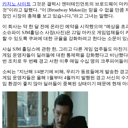
카지노 사이트
그것은 갤럭시 엔터테인먼트의 브로드웨이 마카오 
것”이라고 말했다. “이 [Broadway Makao]는 믿을 수 
장인 시장의 총체를 보고 있습니다,”라고 그녀는 말했다.
이 회사는 약 한 달 전에 온라인 예약을 시작했으며 “예상을 초과
소슈파이 SJM홀딩스 사장(사진)은 22일 마카오 게임업체들이 
할 수 있도록 쿠퍼에 대한 규율을 강화하려고 한다는 소문이 있
사실 SJM 홀딩스에 관한 한, 그리고 다른 게임 업주들도 마
게임 운영자들이 딜러들에 대한 통제력을 강화했다고 비난했다.
번 조치로 두 번째 경고 서한 이후 매일 수십 명의 크루피어들이
소씨는 “지난해 1/4분기에 비해, 우리가 동료들에게 발송한 경
게임 운영자들은 올해 1월부터 4월까지 발행된 경고 서신의 수가 
임 환경이 좋지 않아 딜러들이 중복된 상태이기 때문에 현재 마카