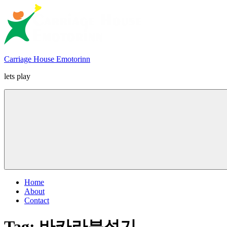
Skip
to
content
Carriage House Emotorinn
lets play
Home
About
Contact
Tag:
바카라분석기