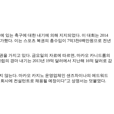
면에 있는 축구에 대한 내기에 의해 지지되었다. 이 대회는 2014
가 증가했다. 이는 스포츠 복권의 총수입이 7억3천6백만원으로 전년
권을 가지고 있다. 금요일의 자료에 따르면, 마카오 카니드롬의
럽의 경마 내기는 2013년 19억 달러에서 지난해 16억 달러로 감
지나지 않는다. 마카오 카지노 운영업체인 샌즈차이나의 에드워드
이 회사에 컨설턴트로 채용될 예정이다”고 성명서는 덧붙였다.