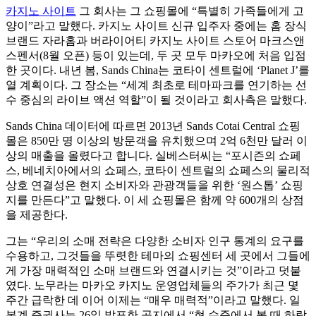
카지노 사이트
그 회사는 그 쇼핑몰에 “특별히 가족들에게 고
양이”라고 말했다. 카지노 사이트 신규 입주자 중에는 홈 장식
브랜드 자라홈과 버라이어티 카지노 사이트 스토어 마크스앤
스펜서(8월 오픈) 등이 있는데, 두 곳 모두 마카오에 처음 입점
한 곳이다. 내년 봄, Sands China는 코타이 센트럴에 ‘Planet J’를
열 계획이다. 그 장소는 “세계 최초로 테마파크를 연기하는 선
수 중심의 라이브 액션 역할”이 될 것이라고 회사측은 말했다.
Sands China 데이터에 따르면 2013년 Sands Cotai Central 쇼핑
몰은 850만 명 이상의 방문객을 유치했으며 2억 6천만 달러 이
상의 매출을 올렸다고 합니다. 실베스터씨는 “포시즌의 쇼페
스, 베네치아에서의 쇼페스, 코타이 센트럴의 쇼페스의 물리적
상호 연결성은 현지 소비자와 관광객들을 위한 ‘원스톱’ 쇼핑
지를 만든다”고 말했다. 이 세 쇼핑몰은 함께 약 600개의 상점
을 제공한다.
그는 “우리의 소매 전략은 다양한 소비자 인구 통계의 요구를
수용하고, 그것들을 뚜렷한 테마의 쇼핑센터 세 곳에서 그들에
게 가장 매력적인 소매 브랜드와 연결시키는 것”이라고 덧붙
였다. 노무라는 마카오 카지노 운영업체들의 주가가 최근 몇
주간 급락한 데 이어 이제는 “매우 매력적”이라고 말했다. 일
본계 증권사는 26일 발표한 공지에서 “현 수준에서 볼 때 하락