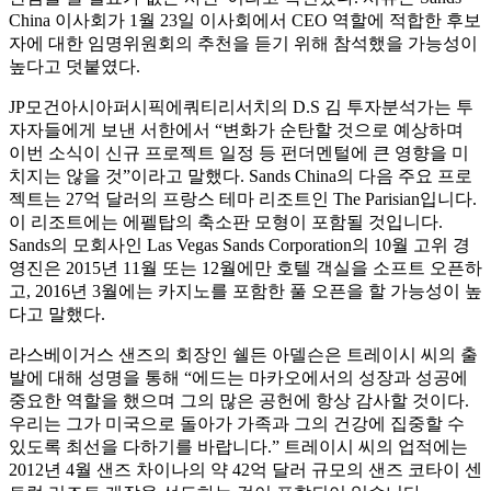
China 이사회가 1월 23일 이사회에서 CEO 역할에 적합한 후보
자에 대한 임명위원회의 추천을 듣기 위해 참석했을 가능성이
높다고 덧붙였다.
JP모건아시아퍼시픽에쿼티리서치의 D.S 김 투자분석가는 투
자자들에게 보낸 서한에서 “변화가 순탄할 것으로 예상하며
이번 소식이 신규 프로젝트 일정 등 펀더멘털에 큰 영향을 미
치지는 않을 것”이라고 말했다. Sands China의 다음 주요 프로
젝트는 27억 달러의 프랑스 테마 리조트인 The Parisian입니다.
이 리조트에는 에펠탑의 축소판 모형이 포함될 것입니다.
Sands의 모회사인 Las Vegas Sands Corporation의 10월 고위 경
영진은 2015년 11월 또는 12월에만 호텔 객실을 소프트 오픈하
고, 2016년 3월에는 카지노를 포함한 풀 오픈을 할 가능성이 높
다고 말했다.
라스베이거스 샌즈의 회장인 쉘든 아델슨은 트레이시 씨의 출
발에 대해 성명을 통해 “에드는 마카오에서의 성장과 성공에
중요한 역할을 했으며 그의 많은 공헌에 항상 감사할 것이다.
우리는 그가 미국으로 돌아가 가족과 그의 건강에 집중할 수
있도록 최선을 다하기를 바랍니다.” 트레이시 씨의 업적에는
2012년 4월 샌즈 차이나의 약 42억 달러 규모의 샌즈 코타이 센