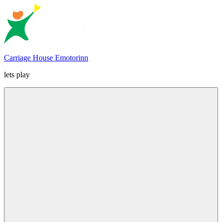
Skip
to
content
Carriage House Emotorinn
lets play