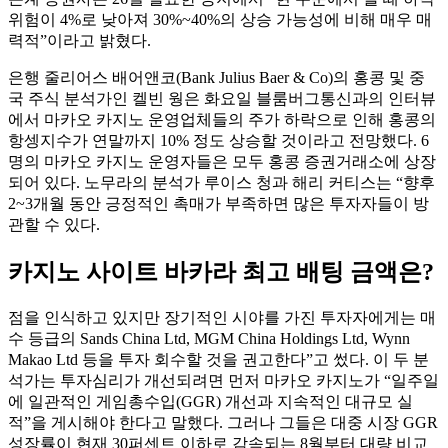
위험이 4%로 낮아져 30%~40%의 상승 가능성에 비해 매우 매
력적”이라고 밝혔다.
은행 줄리어스 배어앤코(Bank Julius Baer & Co)의 홍콩 및 중
국 주식 분석가인 켈빈 웡은 화요일 블룸버그통신과의 인터뷰
에서 마카오 카지노 운영업체들의 주가 하락으로 인해 홍콩의
항셍지수가 연말까지 10% 정도 상승할 것이라고 전망했다. 6
명의 마카오 카지노 운영자들은 모두 홍콩 증권거래소에 상장
되어 있다. 노무라의 분석가 루이스 청과 해리 커티스는 “향후
2~3개월 동안 긍정적인 촉매가 부족하면 많은 투자자들이 방
관할 수 있다.
카지노 사이트 바카라 최고 배팅 금액은?
점을 인식하고 있지만 장기적인 시야를 가진 투자자에게는 매
수 등급의 Sands China Ltd, MGM China Holdings Ltd, Wynn
Makao Ltd 등을 투자 회수할 것을 권고한다”고 썼다. 이 두 분
석가는 투자심리가 개선되려면 먼저 마카오 카지노가 “일주일
에 일관적인 게임총수입(GGR) 개선과 지속적인 대규모 실
적”을 게시해야 한다고 말했다. 그러나 그들은 대중 시장 GGR
성장률이 현재 30퍼센트 이하로 감속되는 8월부터 대량 비교