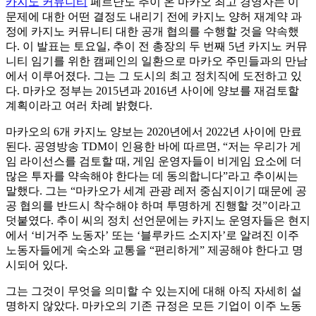
카지노 커뮤니티
페르난도 추이 온 마카오 최고 경영자는 이
문제에 대한 어떤 결정도 내리기 전에 카지노 양허 재계약 과
정에 카지노 커뮤니티 대한 공개 협의를 수행할 것을 약속했
다. 이 발표는 토요일, 추이 전 총장의 두 번째 5년 카지노 커뮤
니티 임기를 위한 캠페인의 일환으로 마카오 주민들과의 만남
에서 이루어졌다. 그는 그 도시의 최고 정치직에 도전하고 있
다. 마카오 정부는 2015년과 2016년 사이에 양보를 재검토할
계획이라고 여러 차례 밝혔다.
마카오의 6개 카지노 양보는 2020년에서 2022년 사이에 만료
된다. 공영방송 TDM이 인용한 바에 따르면, “저는 우리가 게
임 라이선스를 검토할 때, 게임 운영자들이 비게임 요소에 더
많은 투자를 약속해야 한다는 데 동의합니다”라고 추이씨는
말했다. 그는 “마카오가 세계 관광 레저 중심지이기 때문에 공
공 협의를 반드시 착수해야 하며 투명하게 진행할 것”이라고
덧붙였다. 추이 씨의 정치 선언문에는 카지노 운영자들은 현지
에서 ‘비거주 노동자’ 또는 ‘블루카드 소지자’로 알려진 이주
노동자들에게 숙소와 교통을 “편리하게” 제공해야 한다고 명
시되어 있다.
그는 그것이 무엇을 의미할 수 있는지에 대해 아직 자세히 설
명하지 않았다. 마카오의 기존 규정은 모든 기업이 이주 노동