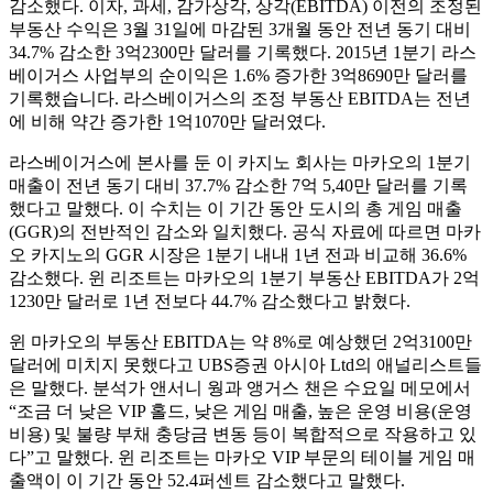
감소했다. 이자, 과세, 감가상각, 상각(EBITDA) 이전의 조정된
부동산 수익은 3월 31일에 마감된 3개월 동안 전년 동기 대비
34.7% 감소한 3억2300만 달러를 기록했다. 2015년 1분기 라스
베이거스 사업부의 순이익은 1.6% 증가한 3억8690만 달러를
기록했습니다. 라스베이거스의 조정 부동산 EBITDA는 전년
에 비해 약간 증가한 1억1070만 달러였다.
라스베이거스에 본사를 둔 이 카지노 회사는 마카오의 1분기
매출이 전년 동기 대비 37.7% 감소한 7억 5,40만 달러를 기록
했다고 말했다. 이 수치는 이 기간 동안 도시의 총 게임 매출
(GGR)의 전반적인 감소와 일치했다. 공식 자료에 따르면 마카
오 카지노의 GGR 시장은 1분기 내내 1년 전과 비교해 36.6%
감소했다. 윈 리조트는 마카오의 1분기 부동산 EBITDA가 2억
1230만 달러로 1년 전보다 44.7% 감소했다고 밝혔다.
윈 마카오의 부동산 EBITDA는 약 8%로 예상했던 2억3100만
달러에 미치지 못했다고 UBS증권 아시아 Ltd의 애널리스트들
은 말했다. 분석가 앤서니 웡과 앵거스 챈은 수요일 메모에서
“조금 더 낮은 VIP 홀드, 낮은 게임 매출, 높은 운영 비용(운영
비용) 및 불량 부채 충당금 변동 등이 복합적으로 작용하고 있
다”고 말했다. 윈 리조트는 마카오 VIP 부문의 테이블 게임 매
출액이 이 기간 동안 52.4퍼센트 감소했다고 말했다.