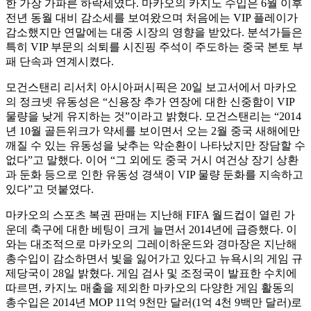
한 가장 가파른 하락세였다. 마카오의 카지노 수입은 6월 이후
전년 동월 대비 감소세를 보여왔으며 처음에는 VIP 플레이가
감소했지만 연말에는 대중 시장의 영향을 받았다. 분석가들은
특히 VIP 부문의 쇠퇴를 시진핑 주석이 주도하는 중국 본토 부
패 단속과 연계시켰다.
모건스탠리 리서치 아시아퍼시픽은 20일 보고서에서 마카오
의 정크넷 유동성은 “신용장 추가 연장에 대한 신중함이 VIP
물량을 낮게 유지하는 것”이라고 밝혔다. 모건스탠리는 “2014
년 10월 골든위크가 약세를 보이면서 오는 2월 중국 새해에만
깨질 수 있는 유동성을 낮추는 악순환이 나타났지만 장담할 수
없다”고 말했다. 이어 “그 외에도 중국 거시 여건상 장기 상환
과 둔화 등으로 인한 유동성 경색이 VIP 물량 둔화를 지속하고
있다”고 덧붙였다.
마카오의 스포츠 복권 판매는 지난해 FIFA 월드컵이 열린 가
운데 축구에 대한 베팅이 크게 늘면서 2014년에 급증했다. 이
와는 대조적으로 마카오의 그레이하운드와 경마장은 지난해
총수입이 감소하면서 빛을 잃어가고 있다고 뉴욕시의 게임 규
제당국이 28일 밝혔다. 게임 검사 및 조정국이 발표한 수치에
따르면, 카지노 매출을 제외한 마카오의 다양한 게임 활동의
총수입은 2014년 MOP 11억 9천만 달러(1억 4천 9백만 달러)로