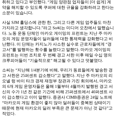
취하고 있다고 부인했다. “게임 양판점 업자들이 [더 쉽게] 계
약을 해지할 수 있도록 쿠퍼에 대한 규율을 강화하려고 한다는
소문이 있습니다.
사실 SJM 홀딩스에 관한 한, 그리고 다른 게임 업주들도 마찬
가지라고 생각합니다.”라고 So씨는 미디어 오찬에서 말했습니
다. 노동 운동 단체인 마카오 게이밍의 프런트는 지난 주 마카
오의 게임 운영자들이 딜러들에 대한 통제력을 강화했다고 비
난했다. 이 단체는 카지노가 사소한 실수로 근로자들에게 “경
고서”를 발행하는 횟수를 늘렸다고 말했다. 마카오 게이밍의
프런트는 이번 조치로 두 번째 경고 서한 이후 매일 수십 명의
크루피어들이 “기술적으로” 해고될 수 있다고 덧붙였다.
소씨는 “지난해 1/4분기에 비해, 우리가 동료들에게 발송한 경
고 서한은 25퍼센트 감소했다”고 말했다. 지난 주 마카오의 리
오넬 렁 바이 타크 경제 재정부 장관과 가진 회의에서, 마카오
의 6개 게임 운영자들은 올해 1월부터 4월까지 발행된 경고 서
신의 수가 1년 전 같은 기간에 비해 25퍼센트에서 40퍼센트 사
이 감소했다고 이미 말했다. 증권사 CIMB증권은 24일 노트에
“마카오의 게임 환경이 좋지 않아 딜러들이 중복된 상태이기
때문에 현재 마카오의 딜러 부족은 큰 문제가 아닌 것 같다”고
적었다.