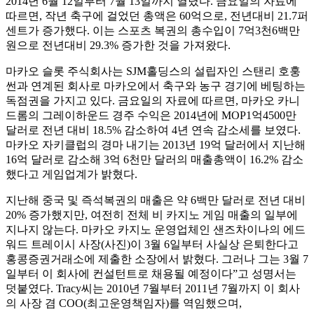
2014년 6월 12일부터 7월 13일까지 열렸다. 금요일의 자료에
따르면, 작년 축구에 걸었던 총액은 60억으로, 전년대비 21.7퍼
센트가 증가했다. 이는 스포츠 복권의 총수입이 7억3천6백만
원으로 전년대비 29.3% 증가한 것을 가져왔다.
마카오 슬롯 주식회사는 SJM홀딩스의 설립자인 스탠리 호훙
썬과 연계된 회사로 마카오에서 축구와 농구 경기에 베팅하는
독점권을 가지고 있다. 금요일의 자료에 따르면, 마카오 카니
드롬의 그레이하운드 경주 수익은 2014년에 MOP1억4500만
달러로 전년 대비 18.5% 감소하여 4년 연속 감소세를 보였다.
마카오 자키클럽의 경마 내기는 2013년 19억 달러에서 지난해
16억 달러로 감소해 3억 6천만 달러의 매출총액이 16.2% 감소
했다고 게임업계가 밝혔다.
지난해 중국 및 즉석복권의 매출은 약 6백만 달러로 전년 대비
20% 증가했지만, 여전히 전체 비 카지노 게임 매출의 일부에
지나지 않는다. 마카오 카지노 운영업체인 샌즈차이나의 에드
워드 트레이시 사장(사진)이 3월 6일부터 사실상 은퇴한다고
홍콩증권거래소에 제출한 소장에서 밝혔다. 그러나 그는 3월 7
일부터 이 회사에 컨설턴트로 채용될 예정이다”고 성명서는
덧붙였다. Tracy씨는 2010년 7월부터 2011년 7월까지 이 회사
의 사장 겸 COO(최고운영책임자)를 역임했으며,