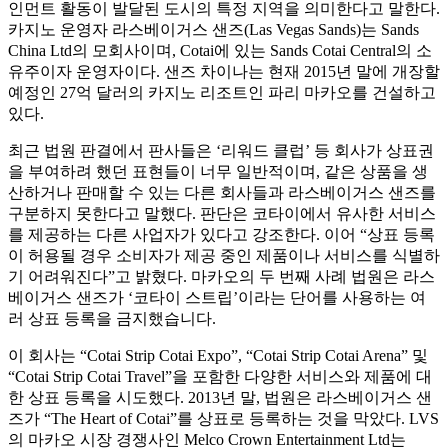
인먼트 활동이 발달된 도시의 특정 지역을 의미한다고 말한다.
카지노 운영자 라스베이거스 샌즈(Las Vegas Sands)는 Sands
China Ltd의 모회사이며, Cotai에 있는 Sands Cotai Central의 소
유주이자 운영자이다. 샌즈 차이나는 현재 2015년 말에 개장할
예정인 27억 달러의 카지노 리조트인 파리 마카오를 건설하고
있다.
최근 법원 판결에서 판사들은 ‘리워드 클럽’ 등 회사가 상표권
을 부여하려 했던 표현들이 너무 일반적이며, 같은 상품을 생
산하거나 판매할 수 있는 다른 회사들과 라스베이거스 샌즈를
구분하지 못한다고 말했다. 판단은 코타이에서 유사한 서비스
를 제공하는 다른 사업자가 있다고 강조한다. 이어 “상표 등록
이 허용될 경우 소비자가 제공 중인 제품이나 서비스를 식별하
기 어려워진다”고 밝혔다. 마카오의 두 번째 사례 법원은 라스
베이거스 샌즈가 ‘코타이 스트립’이라는 단어를 사용하는 여
러 상표 등록을 금지했습니다.
이 회사는 “Cotai Strip Cotai Expo”, “Cotai Strip Cotai Arena” 및
“Cotai Strip Cotai Travel”을 포함한 다양한 서비스와 제품에 대
한 상표 등록을 시도했다. 2013년 말, 법원은 라스베이거스 샌
즈가 “The Heart of Cotai”를 상표로 등록하는 것을 막았다. LVS
의 마카오 시장 경쟁사인 Melco Crown Entertainment Ltd는