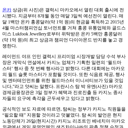
온카
상금(위 사진)은 갤럭시 마카오에서 열린 대회 출시에 전
시됐다. 지금부터 8개월 동안 매달 3일씩 예선전이 열린다. 매
달 1백만 온카 홍콩달러(약 1억 원)의 현금을 획득하고 2015년
4월 마스터챔피언십 토너먼트를 거쳐 홍콩 유통업체와 골드스
미스 Lukfook Jewellery로부터 위탁받은 온카 5백만 홍콩달러
(약 1억 원)의 최고 상금과 챔피언 다이아몬드 반지를 놓고 경
쟁한다.
레이먼드 야프 인민 갤럭시 프리미엄 시장개발 담당 수석 부사
장은 개막식 연설에서 카지노 업체가 기획한 일련의 ‘월드마
스터’ 행사 중 첫 번째 행사라고 밝혔다. 다른 대회에는 마카오
의 월드 슬롯 마스터가 포함될 것이다. 또한 식음료 제공, 행사
및 엔터테인먼트를 위한 월드마스터 이니셔티브가 있을 것입
니다,”라고 얏씨는 말했다. 프란시스 탐 박 유엔(사진) 마카오
경제금융장관은 3일 정부가 혜택과 진로진출 등 카지노 종사
자들의 요구에 촉각을 곤두세우고 있다고 밝혔다.
공식적인 보도 자료에 따르면, 탐씨는 정부가 카지노 직원들을
“필요할 때” 지원할 것이라고 덧붙였다. 탐 씨의 발언은 현지
노동단체가 26일(현지시간) 카지노 리조트인 베네치아 마카오
외곽에서 게임 운영업체인 샌즈차이나㈜의 판촉 정책 수정과