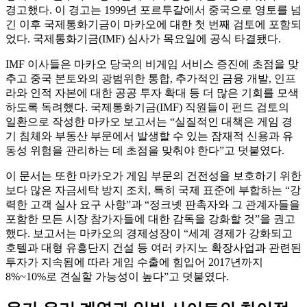
경고했다. 이 경고는 1999년 포르투갈에서 중국으로 영토를 넘
긴 이후 국제통화기금이 마카오에 대한 첫 번째 검토에 포함되
었다. 국제통화기금(IMF) 심사가 목요일에 공식 타결됐다.
IMF 이사들은 마카오 당국의 비게임 서비스 증진에 초점을 맞
추고 중국 본토와의 광범위한 통합, 추가적인 금융 개발, 인프
라와 인적 자본에 대한 공공 투자 확대 등 더 많은 기회를 모색
하도록 독려했다. 국제통화기금(IMF) 직원들이 펀드 검토의
일환으로 작성한 마카오 보고서는 “실질적인 대책은 게임 경
기 침체와 부동산 부문에서 발생할 수 있는 잠재적 신용과 유
동성 위험을 관리하는 데 초점을 맞춰야 한다”고 덧붙였다.
이 문서는 또한 마카오가 게임 부문의 건전성을 보호하기 위한
보다 많은 자금세탁 방지 조치, 특히 국제 표준에 부합하는 “강
력한 고객 실사 요구 사항”과 “정크넷 판촉자와 그 관계자들을
포함한 모든 시장 참가자들에 대한 감독을 강화할 것”을 권고
했다. 보고서는 마카오의 경제성장이 “세계 경제가 강화되고
호텔과 대형 유흥단지 건설 등 여러 카지노 확장사업과 관련된
투자가 지속됨에 따라 게임 수출에 힘입어 2017년까지
8%~10%로 견실할 가능성이 높다”고 덧붙였다.