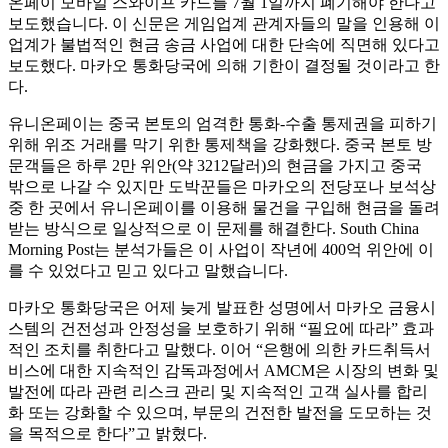
온페이 모바일 스와이프 카드를 7월 1일까지 폐기해야 한다고
보도했습니다. 이 신문은 게임업계 관계자들의 말을 인용해 이
업계가 불법적인 현금 송금 사업에 대한 단속에 직면해 있다고
보도했다. 마카오 통화당국에 의해 기한이 결정될 것이라고 한
다.
유니온페이는 중국 본토의 엄격한 통화-수출 통제권을 피하기
위해 위조 거래를 막기 위한 통제책을 강화했다. 중국 본토 방
문객들은 하루 2만 위안(약 3212달러)의 현금을 가지고 중국
밖으로 나갈 수 있지만 도박꾼들은 마카오의 전당포나 보석상
중 한 곳에서 유니온페이를 이용해 물건을 구입해 현금을 돌려
받는 방식으로 일상적으로 이 문제를 해결한다. South China
Morning Post는 분석가들은 이 사업이 작년에 400억 위안에 이
를 수 있었다고 믿고 있다고 말했습니다.
마카오 통화당국은 어제 늦게 발표한 성명에서 마카오 금융시
스템의 건전성과 안정성을 보호하기 위해 “필요에 따라” 효과
적인 조치를 취한다고 말했다. 이어 “은행에 의한 카드취득서
비스에 대한 지속적인 감독과정에서 AMCM은 시장의 변화 및
발전에 따라 관련 리스크 관리 및 지속적인 고객 실사를 합리
화 또는 강화할 수 있으며, 부문의 건전한 발전을 도모하는 것
을 목적으로 한다”고 밝혔다.