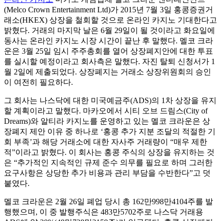
(Melco Crown Entertainment Ltd)가 2015년 7월 3일 홍콩증권거
래소(HKEX) 상장을 철회할 것으로 온라인 카지노 기대한다고
밝혔다. 거래의 마지막 날은 6월 29일이 될 것이라고 화요일에
동사는 온라인 카지노 시장 시간이 끝난 후 말했다. 멜코 크라
운은 3월 25일 임시 주주총회를 열어 상장폐지안에 대한 투표
를 실시할 예정이라고 회사측은 말했다. 자진 탈퇴 신청서가 1
월 2일에 제출되었다. 상장폐지는 거래소 상장위원회의 승인
이 여전히 필요하다.
그 회사는 나스닥에 대한 미국예금주(ADS)의 1차 상장을 유지
할 계획이라고 말했다. 마카오에서 시티 오브 드림스(City of
Dreams)와 알티라 카지노를 운영하고 있는 멜코 크라운은 상
장폐지 제안 이유 중 하나로 ‘홍콩 추가 지분 조달의 적절한 기
회 부족’과 해당 거래소에 대한 자사주 거래량이 “매우 제한
적”이라고 밝혔다. 이 회사는 홍콩 주식의 상장을 유지하는 것
은 “추가적인 지속적인 규제 준수 의무를 필요로 하며 그러한
요구사항은 상당한 추가 비용과 관리 부담을 수반한다”고 덧
붙였다.
멜코 크라운은 2월 26일 폐업 당시 총 162만998만4104주를 발
행했으며, 이 중 발행주식은 483만5702주로 나스닥 거래용