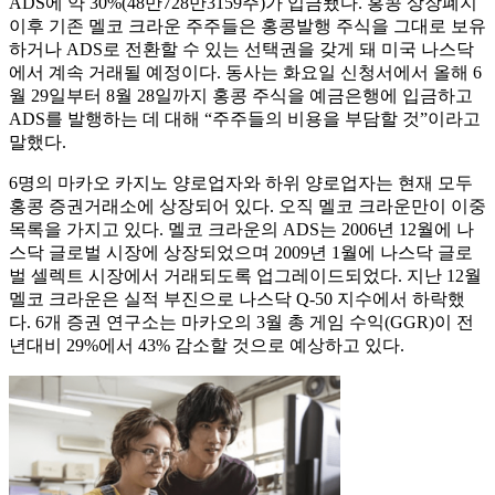
ADS에 약 30%(48만728만3159주)가 입금됐다. 홍콩 상장폐지
이후 기존 멜코 크라운 주주들은 홍콩발행 주식을 그대로 보유
하거나 ADS로 전환할 수 있는 선택권을 갖게 돼 미국 나스닥
에서 계속 거래될 예정이다. 동사는 화요일 신청서에서 올해 6
월 29일부터 8월 28일까지 홍콩 주식을 예금은행에 입금하고
ADS를 발행하는 데 대해 “주주들의 비용을 부담할 것”이라고
말했다.
6명의 마카오 카지노 양로업자와 하위 양로업자는 현재 모두
홍콩 증권거래소에 상장되어 있다. 오직 멜코 크라운만이 이중
목록을 가지고 있다. 멜코 크라운의 ADS는 2006년 12월에 나
스닥 글로벌 시장에 상장되었으며 2009년 1월에 나스닥 글로
벌 셀렉트 시장에서 거래되도록 업그레이드되었다. 지난 12월
멜코 크라운은 실적 부진으로 나스닥 Q-50 지수에서 하락했
다. 6개 증권 연구소는 마카오의 3월 총 게임 수익(GGR)이 전
년대비 29%에서 43% 감소할 것으로 예상하고 있다.