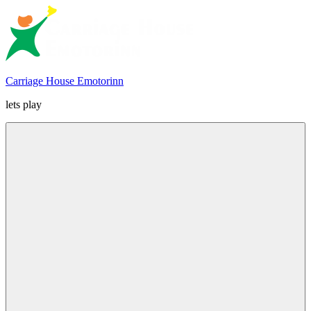
Skip
to
content
Carriage House Emotorinn
lets play