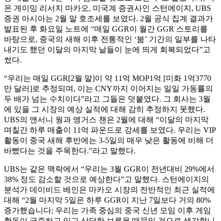
온 게이밍 리서치 마카오, 미국계 증권사인 스턴에이지, UBS
증권 아시아는 2월 말 호조세를 보였다. 2월 공식 집계 결과가
발표된 후 화요일 노트에 “매일 GGR이 월간 GGR 스토리를
바탕으로, 중국의 새해 이후 전통적인 ‘붐’ 기간의 일부를 나타
내기도 했던 이달의 마지막 날들이 눈에 띄게 회복되었다”고
썼다.
“우리는 매일 GGR[2월 말]이 약 11억 MOP1억 [미화 1억3770
만 달러]로 추정되며, 이는 CNY까지 이어지는 일일 가동률의
두 배가 넘는 수치이다”라고 그들은 덧붙였다. 그 회사는 3월
에 있을 그 시장의 예상 실적에 대해 감히 추정하지 못했다.
UBS의 앤서니 웡과 앵거스 챈은 2월에 대해 “이달의 마지막
며칠간 하루 매출이 11억 파운드로 강세를 보였다. 우리는 VIP
활동이 중국 새해 후반에는 3-5일의 매우 낮은 활동에 비해 더
바빴다는 것을 주목한다.”라고 말했다.
UBS는 같은 맥락에서 “우리는 3월 GGR이 전년대비 29%에서
38% 정도 감소할 것으로 예상한다”고 말했다. 스턴에이지의
분석가 데이비드 베인은 마카오 시장의 전반적인 최근 실적에
대해 “2월 마지막 5일은 하루 GGR이 지난 7일보다 거의 80%
증가했습니다; 우리는 가족 중심의 중국 신년 모임 이후 게임
활동이 급증하고 있고 상당한 보류율 때문일 것으로 생각합니