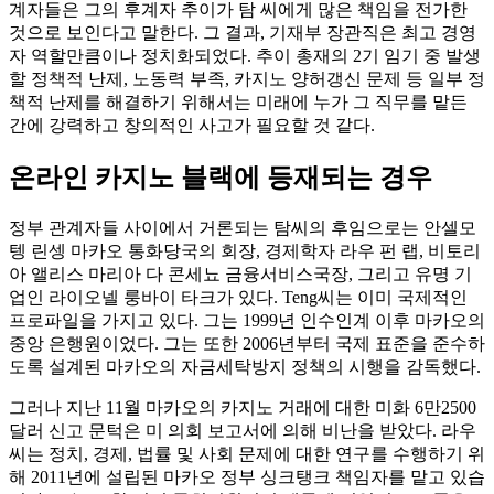
계자들은 그의 후계자 추이가 탐 씨에게 많은 책임을 전가한
것으로 보인다고 말한다. 그 결과, 기재부 장관직은 최고 경영
자 역할만큼이나 정치화되었다. 추이 총재의 2기 임기 중 발생
할 정책적 난제, 노동력 부족, 카지노 양허갱신 문제 등 일부 정
책적 난제를 해결하기 위해서는 미래에 누가 그 직무를 맡든
간에 강력하고 창의적인 사고가 필요할 것 같다.
온라인 카지노 블랙에 등재되는 경우
정부 관계자들 사이에서 거론되는 탐씨의 후임으로는 안셀모
텡 린셍 마카오 통화당국의 회장, 경제학자 라우 펀 랩, 비토리
아 앨리스 마리아 다 콘세뇨 금융서비스국장, 그리고 유명 기
업인 라이오넬 룽바이 타크가 있다. Teng씨는 이미 국제적인
프로파일을 가지고 있다. 그는 1999년 인수인계 이후 마카오의
중앙 은행원이었다. 그는 또한 2006년부터 국제 표준을 준수하
도록 설계된 마카오의 자금세탁방지 정책의 시행을 감독했다.
그러나 지난 11월 마카오의 카지노 거래에 대한 미화 6만2500
달러 신고 문턱은 미 의회 보고서에 의해 비난을 받았다. 라우
씨는 정치, 경제, 법률 및 사회 문제에 대한 연구를 수행하기 위
해 2011년에 설립된 마카오 정부 싱크탱크 책임자를 맡고 있습