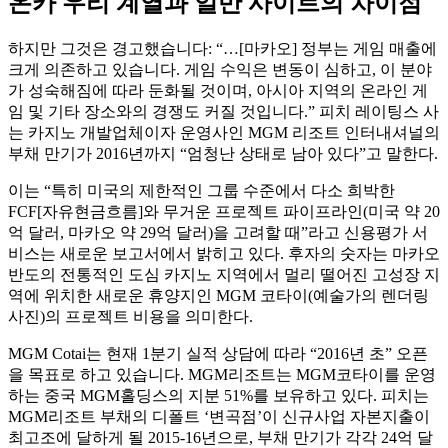
온카 우리 계열과 일반 사이트의 차이점
하지만 그것은 경고했습니다: “…[마카오] 정부는 게임 매출에
크게 의존하고 있습니다. 게임 수익은 변동이 심하고, 이 분야
가 성숙해짐에 따라 둔화될 것이며, 아시아 지역의 온라인 게
임 및 기타 장소와의 경쟁도 커질 것입니다.” 피치 레이팅스 사
는 카지노 개발업체이자 운영사인 MGM 리조트 인터내셔널의
부채 만기가 2016년까지 “엄청난 상태로 남아 있다”고 말한다.
이는 “특히 미국의 제한적인 그룹 수준에서 다소 희박한
FCF[자유현금흐름]와 무거운 프로젝트 파이프라인(미국 약 20
억 달러, 마카오 약 29억 달러)을 고려할 때”라고 신용평가 서
비스는 새로운 보고서에서 밝히고 있다. 후자의 숫자는 마카오
반도의 전통적인 도심 카지노 지역에서 멀리 떨어진 고성장 지
역에 위치한 새로운 휴양지인 MGM 코타이(예술가의 렌더링
사진)의 프로젝트 비용을 의미한다.
MGM Cotai는 현재 1분기 실적 상담에 따라 “2016년 초” 오픈
을 목표로 하고 있습니다. MGM리조트는 MGM코타이를 운영
하는 중국 MGM홀딩스의 지분 51%를 보유하고 있다. 피치는
MGM리조트 부채의 디폴트 ‘변곡점’이 신규사업 자본지출이
최고조에 달하게 될 2015-16년으로, 부채 만기가 각각 24억 달