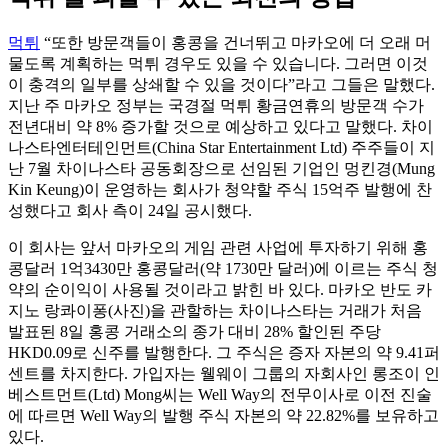
먹튀
“또한 방문객들이 홍콩을 건너뛰고 마카오에 더 오래 머
물도록 계획하는 먹튀 경우도 있을 수 있습니다. 그러면 이것
이 충격의 일부를 상쇄할 수 있을 것이다”라고 그들은 말했다.
지난 주 마카오 정부는 국경절 먹튀 황금연휴의 방문객 수가
전년대비 약 8% 증가할 것으로 예상하고 있다고 말했다. 차이
나스타엔터테인먼트(China Star Entertainment Ltd) 주주들이 지
난 7월 차이나스타 공동회장으로 선임된 기업인 멍킨경(Mung
Kin Keung)이 운영하는 회사가 청약할 주식 15억주 발행에 찬
성했다고 회사 측이 24일 공시했다.
이 회사는 앞서 마카오의 게임 관련 사업에 투자하기 위해 홍
콩달러 1억3430만 홍콩달러(약 1730만 달러)에 이르는 주식 청
약의 순이익이 사용될 것이라고 밝힌 바 있다. 마카오 반도 카
지노 랑콰이퐁(사진)을 관할하는 차이나스타는 거래가 처음
발표된 8일 홍콩 거래소의 종가 대비 28% 할인된 주당
HKD0.09로 신주를 발행한다. 그 주식은 증자 자본의 약 9.41퍼
센트를 차지한다. 가입자는 웰웨이 그룹의 자회사인 롱조이 인
베스트먼트(Ltd) Mong씨는 Well Way의 전무이사로 이전 진술
에 따르면 Well Way의 발행 주식 자본의 약 22.82%를 보유하고
있다.