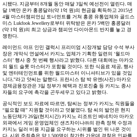
시됐다. 지금부터 8개월 동안 매달 3일씩 예선전이 열린다. 매
달 1백만 온카 홍콩달러(약 1억 원)의 현금을 획득하고 2015년
4월 마스터챔피언십 토너먼트를 거쳐 홍콩 유통업체와 골드스
미스 Lukfook Jewellery로부터 위탁받은 온카 5백만 홍콩달러
(약 1억 원)의 최고 상금과 챔피언 다이아몬드 반지를 놓고 경
쟁한다.
레이먼드 야프 인민 갤럭시 프리미엄 시장개발 담당 수석 부사
장은 개막식 연설에서 카지노 업체가 기획한 일련의 ‘월드마
스터’ 행사 중 첫 번째 행사라고 밝혔다. 다른 대회에는 마카오
의 월드 슬롯 마스터가 포함될 것이다. 또한 식음료 제공, 행사
및 엔터테인먼트를 위한 월드마스터 이니셔티브가 있을 것입
니다,”라고 얏씨는 말했다. 프란시스 탐 박 유엔(사진) 마카오
경제금융장관은 3일 정부가 혜택과 진로진출 등 카지노 종사
자들의 요구에 촉각을 곤두세우고 있다고 밝혔다.
공식적인 보도 자료에 따르면, 탐씨는 정부가 카지노 직원들을
“필요할 때” 지원할 것이라고 덧붙였다. 탐 씨의 발언은 현지
노동단체가 26일(현지시간) 카지노 리조트인 베네치아 마카오
외곽에서 게임 운영업체인 샌즈차이나㈜의 판촉 정책 수정과
카지노 딜러 비용 지급을 요구하는 시위를 벌인 뒤 나온 것이
다. 시위 주최측은 약 1,500명이 참가한 가운데 경찰은 인파를