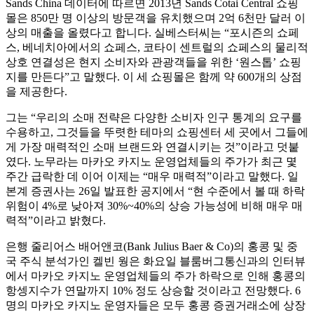
Sands China 데이터에 따르면 2013년 Sands Cotai Central 쇼핑
몰은 850만 명 이상의 방문객을 유치했으며 2억 6천만 달러 이
상의 매출을 올렸다고 합니다. 실베스터씨는 “포시즌의 쇼페
스, 베네치아에서의 쇼페스, 코타이 센트럴의 쇼페스의 물리적
상호 연결성은 현지 소비자와 관광객들을 위한 ‘원스톱’ 쇼핑
지를 만든다”고 말했다. 이 세 쇼핑몰은 함께 약 600개의 상점
을 제공한다.
그는 “우리의 소매 전략은 다양한 소비자 인구 통계의 요구를
수용하고, 그것들을 뚜렷한 테마의 쇼핑센터 세 곳에서 그들에
게 가장 매력적인 소매 브랜드와 연결시키는 것”이라고 덧붙
였다. 노무라는 마카오 카지노 운영업체들의 주가가 최근 몇
주간 급락한 데 이어 이제는 “매우 매력적”이라고 말했다. 일
본계 증권사는 26일 발표한 공지에서 “현 수준에서 볼 때 하락
위험이 4%로 낮아져 30%~40%의 상승 가능성에 비해 매우 매
력적”이라고 밝혔다.
은행 줄리어스 배어앤코(Bank Julius Baer & Co)의 홍콩 및 중
국 주식 분석가인 켈빈 웡은 화요일 블룸버그통신과의 인터뷰
에서 마카오 카지노 운영업체들의 주가 하락으로 인해 홍콩의
항셍지수가 연말까지 10% 정도 상승할 것이라고 전망했다. 6
명의 마카오 카지노 운영자들은 모두 홍콩 증권거래소에 상장