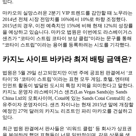
있다.
마카오의 실망스러운 2분기 VIP 트렌드를 감안할 때 노무라는
2014년 전체 시장 전망치를 16%에서 10%로 하향 조정했다.
2015년의 경우, 이전 예측치인 15%에 비해 현재 12%의 성장률
을 예상하고 있습니다. 마카오 법원은 이번에도 라스베이거스
샌즈가 “코타이 스트립 코타이 보상 클럽”이라는 문구를 통해
“코타이 스트립”이라는 용어를 등록하려는 시도를 기각했다.
카지노 사이트 바카라 최저 배팅 금액은?
법원은 5월 29일 선고되었지만 이번 주에 공표된 판결에서 ‘코
타이’와 ‘코타이 스트립’이라는 표현 모두 게임, 호텔, 엔터테
인먼트 활동이 발달된 도시의 특정 지역을 의미한다고 말한다.
카지노 운영자 라스베이거스 샌즈(Las Vegas Sands)는 Sands
China Ltd의 모회사이며, Cotai에 있는 Sands Cotai Central의 소
유주이자 운영자이다. 샌즈 차이나는 현재 2015년 말에 개장할
예정인 27억 달러의 카지노 리조트인 파리 마카오를 건설하고
있다.
최근 법원 판결에서 판사들은 ‘리워드 클럽’ 등 회사가 상표권
을 부여하려 했던 표현들이 너무 일반적이며, 같은 상품을 생