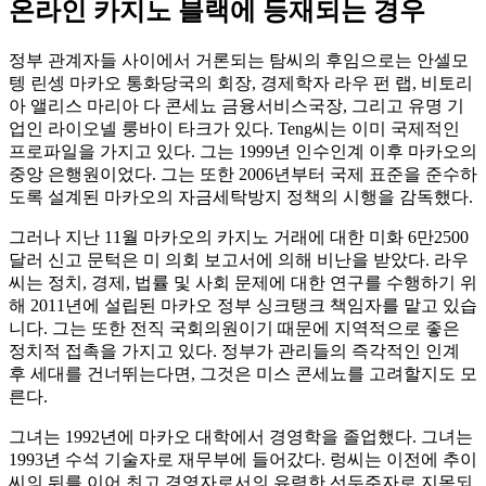
온라인 카지노 블랙에 등재되는 경우
정부 관계자들 사이에서 거론되는 탐씨의 후임으로는 안셀모
텡 린셍 마카오 통화당국의 회장, 경제학자 라우 펀 랩, 비토리
아 앨리스 마리아 다 콘세뇨 금융서비스국장, 그리고 유명 기
업인 라이오넬 룽바이 타크가 있다. Teng씨는 이미 국제적인
프로파일을 가지고 있다. 그는 1999년 인수인계 이후 마카오의
중앙 은행원이었다. 그는 또한 2006년부터 국제 표준을 준수하
도록 설계된 마카오의 자금세탁방지 정책의 시행을 감독했다.
그러나 지난 11월 마카오의 카지노 거래에 대한 미화 6만2500
달러 신고 문턱은 미 의회 보고서에 의해 비난을 받았다. 라우
씨는 정치, 경제, 법률 및 사회 문제에 대한 연구를 수행하기 위
해 2011년에 설립된 마카오 정부 싱크탱크 책임자를 맡고 있습
니다. 그는 또한 전직 국회의원이기 때문에 지역적으로 좋은
정치적 접촉을 가지고 있다. 정부가 관리들의 즉각적인 인계
후 세대를 건너뛰는다면, 그것은 미스 콘세뇨를 고려할지도 모
른다.
그녀는 1992년에 마카오 대학에서 경영학을 졸업했다. 그녀는
1993년 수석 기술자로 재무부에 들어갔다. 렁씨는 이전에 추이
씨의 뒤를 이어 최고 경영자로서의 유력한 선두주자로 지목되