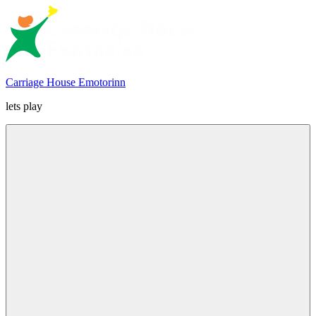
Skip
to
content
Carriage House Emotorinn
lets play