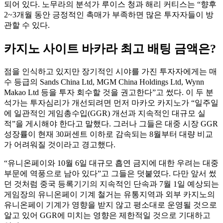
되어 있다. 노무라의 분석가 루이스 청과 해리 커티스는 “향후
2~3개월 동안 긍정적인 촉매가 부족하면 많은 투자자들이 방
관할 수 있다.
카지노 사이트 바카라 최고 배팅 금액은?
점을 인식하고 있지만 장기적인 시야를 가진 투자자에게는 매
수 등급의 Sands China Ltd, MGM China Holdings Ltd, Wynn
Makao Ltd 등을 투자 회수할 것을 권고한다”고 썼다. 이 두 분
석가는 투자심리가 개선되려면 먼저 마카오 카지노가 “일주일
에 일관적인 게임총수입(GGR) 개선과 지속적인 대규모 실
적”을 게시해야 한다고 말했다. 그러나 그들은 대중 시장 GGR
성장률이 현재 30퍼센트 이하로 감속되는 8월부터 대량 비교
가 어려워질 것이라고 경고했다.
“유니온페이와 10월 6일 대규모 흡연 금지에 대한 우려는 대중
부문에 역풍으로 남아 있다”고 그들은 덧붙였다. 다만 앞서 썼
던 것처럼 중국 등록기기의 지속적인 단속과 7월 1일 예상되는
게임장의 유니온페이 기계 철거는 유통지역과 외부 카지노의
유니온페이 기계가 영향을 받지 않고 평소대로 운영될 것으로
알고 있어 GGR에 미치는 영향은 제한적일 것으로 기대하고