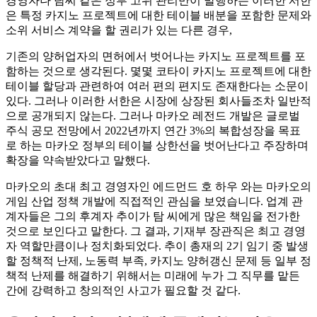
경영자나 탐씨 같은 정부 고위 관리만이 발행하는 이러한 서한
은 특정 카지노 프로젝트에 대한 테이블 배분을 포함한 문제와
소위 서비스 계약을 할 권리가 있는 다른 경우,
기존의 양허업자의 면허에서 벗어나는 카지노 프로젝트를 포
함하는 것으로 생각된다. 몇몇 코타이 카지노 프로젝트에 대한
테이블 할당과 관련하여 여러 편의 편지도 존재한다는 소문이
있다. 그러나 이러한 서한은 시장에 상장된 회사들조차 일반적
으로 공개되지 않는다. 그러나 마카오 레전드 개발은 글로벌
주식 공모 전망에서 2022년까지 연간 3%의 복합성장을 목표
로 하는 마카오 정부의 테이블 상한선을 벗어난다고 주장하며
확장을 약속받았다고 말했다.
마카오의 초대 최고 경영자인 에드먼드 호 하우 와는 마카오의
게임 산업 정책 개발에 직접적인 관심을 보였습니다. 업계 관
계자들은 그의 후계자 추이가 탐 씨에게 많은 책임을 전가한
것으로 보인다고 말한다. 그 결과, 기재부 장관직은 최고 경영
자 역할만큼이나 정치화되었다. 추이 총재의 2기 임기 중 발생
할 정책적 난제, 노동력 부족, 카지노 양허갱신 문제 등 일부 정
책적 난제를 해결하기 위해서는 미래에 누가 그 직무를 맡든
간에 강력하고 창의적인 사고가 필요할 것 같다.