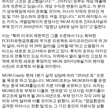
하지만 그것은 경고했습니다: “…[마카오] 정부는 게임 매출에
크게 의존하고 있습니다. 게임 수익은 변동이 심하고, 이 분야
가 성숙해짐에 따라 둔화될 것이며, 아시아 지역의 온라인 게
임 및 기타 장소와의 경쟁도 커질 것입니다.” 피치 레이팅스 사
는 카지노 개발업체이자 운영사인 MGM 리조트 인터내셔널의
부채 만기가 2016년까지 “엄청난 상태로 남아 있다”고 말한다.
이는 “특히 미국의 제한적인 그룹 수준에서 다소 희박한
FCF[자유현금흐름]와 무거운 프로젝트 파이프라인(미국 약 20
억 달러, 마카오 약 29억 달러)을 고려할 때”라고 신용평가 서
비스는 새로운 보고서에서 밝히고 있다. 후자의 숫자는 마카오
반도의 전통적인 도심 카지노 지역에서 멀리 떨어진 고성장 지
역에 위치한 새로운 휴양지인 MGM 코타이(예술가의 렌더링
사진)의 프로젝트 비용을 의미한다.
MGM Cotai는 현재 1분기 실적 상담에 따라 “2016년 초” 오픈
을 목표로 하고 있습니다. MGM리조트는 MGM코타이를 운영
하는 중국 MGM홀딩스의 지분 51%를 보유하고 있다. 피치는
MGM리조트 부채의 디폴트 ‘변곡점’이 신규사업 자본지출이
최고조에 달하게 될 2015-16년으로, 부채 만기가 각각 24억 달
러와 16억 달러에 이를 것이라고 밝혔다. 피치는 “영업환경의
급격한 마이너스 전환 및/또는 그 기간 동안의 자본시장 상황