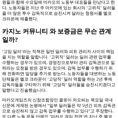
원들과 함께 수요일에 마카오의 노동부 대표들을 만났다고 한
다. 노동자들은 지난 주 마카오에 있는 회사의 ‘고위직’ 딜러들
을 더 많은 투수 감독직으로 승진시켜 달라는 청원서를 멜코
크라운에 제출했다.
카지노 커뮤니티 와 보증금은 무슨 관계
일까?
‘고임 딜러’라는 직책은 일반 딜러와 피트 관리자 사이의 책임
을 지는 역할을 말합니다. ‘고위직’ 딜러는 딜러 관련 업무를
수행하는 경우가 있으며, 경영진으로부터 관리 감독관으로 일
하라는 요청을 받은 경우도 있으며, 감독 업무를 수행하기 위
해 전화하면 일당을 추가로 받는다. 노동자들을 대변하는 노동
단체들은 멜코 크라운이 ‘고당직’ 딜러 역할을 하는 2년 후에
감독자들을 구타하기 위해 ‘고당직’ 딜러들을 승진시키겠다고
말했다고 진술했습니다.
마카오게임즈의 신참조합장인 클로이 차오씨는 목요일 국내
신문에 게재된 논평에서 “일부 딜러들은 약 5년간 피트 감독관
으로 승진하지 않고 감독 업무를 수행하고 있다”고 주장했다.
또 다른 노동 운동 단체인 ‘마카오 게임 전면’은 지난 주 멜코