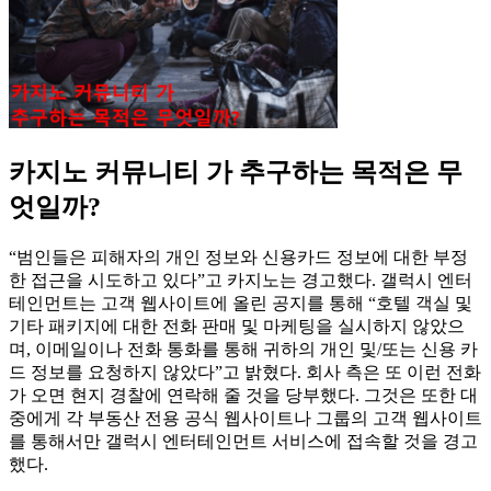
카지노 커뮤니티 가 추구하는 목적은 무
엇일까?
“범인들은 피해자의 개인 정보와 신용카드 정보에 대한 부정
한 접근을 시도하고 있다”고 카지노는 경고했다. 갤럭시 엔터
테인먼트는 고객 웹사이트에 올린 공지를 통해 “호텔 객실 및
기타 패키지에 대한 전화 판매 및 마케팅을 실시하지 않았으
며, 이메일이나 전화 통화를 통해 귀하의 개인 및/또는 신용 카
드 정보를 요청하지 않았다”고 밝혔다. 회사 측은 또 이런 전화
가 오면 현지 경찰에 연락해 줄 것을 당부했다. 그것은 또한 대
중에게 각 부동산 전용 공식 웹사이트나 그룹의 고객 웹사이트
를 통해서만 갤럭시 엔터테인먼트 서비스에 접속할 것을 경고
했다.