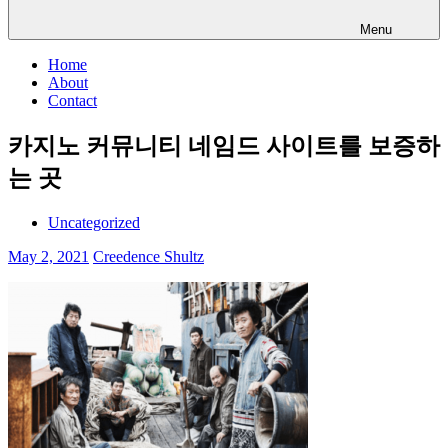
Menu
Home
About
Contact
카지노 커뮤니티 네임드 사이트를 보증하
는 곳
Uncategorized
May 2, 2021
Creedence Shultz