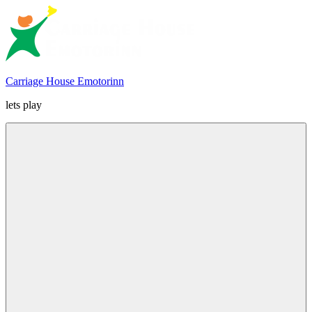
Skip
to
content
Carriage House Emotorinn
lets play