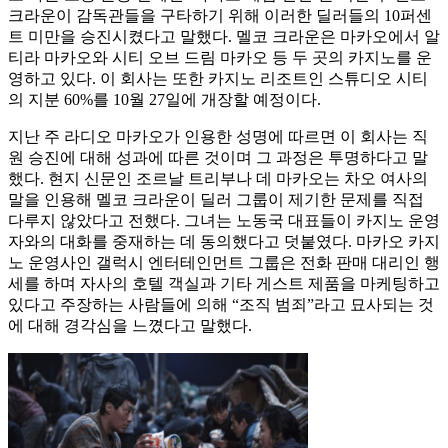
크라운이 감독관들을 구타하기 위해 이러한 딜러들의 10퍼센
트 미만을 승진시켰다고 말했다. 멜코 크라운은 마카오에서 알
티라 마카오와 시티 오브 드림 마카오 등 두 곳의 카지노를 운
영하고 있다. 이 회사는 또한 카지노 리조트인 스튜디오 시티
의 지분 60%를 10월 27일에 개장할 예정이다.
지난 주 라디오 마카오가 인용한 성명에 따르면 이 회사는 직
원 승진에 대해 성과에 따른 것이며 그 과정은 투명하다고 말
했다. 현지 신문인 조르날 트리부나 데 마카오는 차오 여사의
말을 인용해 멜코 크라운이 딜러 그룹이 제기한 문제를 직접
다루지 않았다고 전했다. 그녀는 노동국 대표들이 카지노 운영
자와의 대화를 중재하는 데 동의했다고 덧붙였다. 마카오 카지
노 운영사인 갤럭시 엔터테인먼트 그룹은 전화 판매 대리인 행
세를 하며 자사의 호텔 객실과 기타 게스트 제품을 마케팅하고
있다고 주장하는 사람들에 의해 “조직 범죄”라고 묘사되는 것
에 대해 경각심을 느꼈다고 말했다.