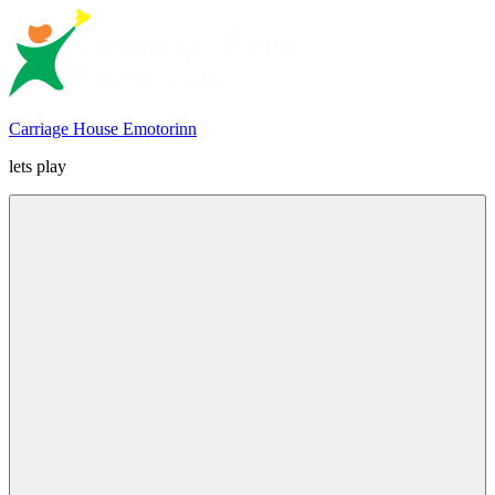
Skip
to
content
Carriage House Emotorinn
lets play