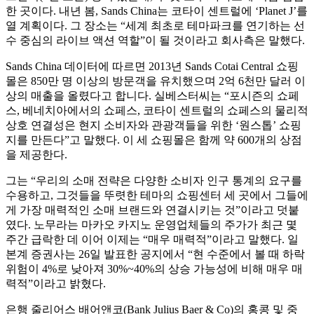
한 곳이다. 내년 봄, Sands China는 코타이 센트럴에 ‘Planet J’를
열 계획이다. 그 장소는 “세계 최초로 테마파크를 연기하는 선
수 중심의 라이브 액션 역할”이 될 것이라고 회사측은 말했다.
Sands China 데이터에 따르면 2013년 Sands Cotai Central 쇼핑
몰은 850만 명 이상의 방문객을 유치했으며 2억 6천만 달러 이
상의 매출을 올렸다고 합니다. 실베스터씨는 “포시즌의 쇼페
스, 베네치아에서의 쇼페스, 코타이 센트럴의 쇼페스의 물리적
상호 연결성은 현지 소비자와 관광객들을 위한 ‘원스톱’ 쇼핑
지를 만든다”고 말했다. 이 세 쇼핑몰은 함께 약 600개의 상점
을 제공한다.
그는 “우리의 소매 전략은 다양한 소비자 인구 통계의 요구를
수용하고, 그것들을 뚜렷한 테마의 쇼핑센터 세 곳에서 그들에
게 가장 매력적인 소매 브랜드와 연결시키는 것”이라고 덧붙
였다. 노무라는 마카오 카지노 운영업체들의 주가가 최근 몇
주간 급락한 데 이어 이제는 “매우 매력적”이라고 말했다. 일
본계 증권사는 26일 발표한 공지에서 “현 수준에서 볼 때 하락
위험이 4%로 낮아져 30%~40%의 상승 가능성에 비해 매우 매
력적”이라고 밝혔다.
은행 줄리어스 배어앤코(Bank Julius Baer & Co)의 홍콩 및 중