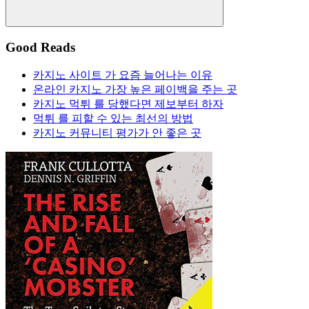
Search
Good Reads
카지노 사이트 가 요즘 늘어나는 이유
온라인 카지노 가장 높은 페이백을 주는 곳
카지노 먹튀 를 당했다면 제보부터 하자
먹튀 를 피할 수 있는 최선의 방법
카지노 커뮤니티 평가가 안 좋은 곳