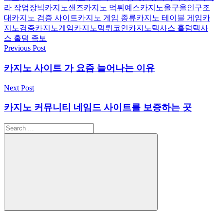
라 작업장
빅카지노
샌즈카지노 먹튀
예스카지노
올구
올인구조
대
카지노 검증 사이트
카지노 게임 종류
카지노 테이블 게임
카
지노검증
카지노게임
카지노먹튀
코인카지노
텍사스 홀덤
텍사
스 홀덤 족보
Post
Previous Post
navigation
카지노 사이트 가 요즘 늘어나는 이유
Next Post
카지노 커뮤니티 네임드 사이트를 보증하는 곳
Search
for:
Search