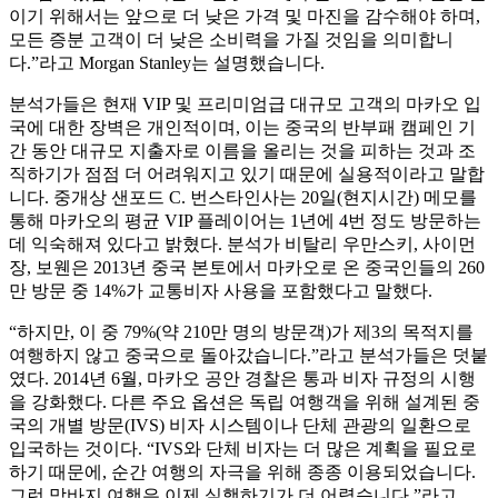
이기 위해서는 앞으로 더 낮은 가격 및 마진을 감수해야 하며,
모든 증분 고객이 더 낮은 소비력을 가질 것임을 의미합니
다.”라고 Morgan Stanley는 설명했습니다.
분석가들은 현재 VIP 및 프리미엄급 대규모 고객의 마카오 입
국에 대한 장벽은 개인적이며, 이는 중국의 반부패 캠페인 기
간 동안 대규모 지출자로 이름을 올리는 것을 피하는 것과 조
직하기가 점점 더 어려워지고 있기 때문에 실용적이라고 말합
니다. 중개상 샌포드 C. 번스타인사는 20일(현지시간) 메모를
통해 마카오의 평균 VIP 플레이어는 1년에 4번 정도 방문하는
데 익숙해져 있다고 밝혔다. 분석가 비탈리 우만스키, 사이먼
장, 보웬은 2013년 중국 본토에서 마카오로 온 중국인들의 260
만 방문 중 14%가 교통비자 사용을 포함했다고 말했다.
“하지만, 이 중 79%(약 210만 명의 방문객)가 제3의 목적지를
여행하지 않고 중국으로 돌아갔습니다.”라고 분석가들은 덧붙
였다. 2014년 6월, 마카오 공안 경찰은 통과 비자 규정의 시행
을 강화했다. 다른 주요 옵션은 독립 여행객을 위해 설계된 중
국의 개별 방문(IVS) 비자 시스템이나 단체 관광의 일환으로
입국하는 것이다. “IVS와 단체 비자는 더 많은 계획을 필요로
하기 때문에, 순간 여행의 자극을 위해 종종 이용되었습니다.
그런 막바지 여행은 이제 실행하기가 더 어렵습니다.”라고