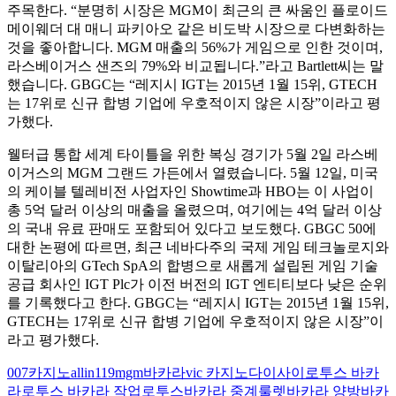
주목한다. “분명히 시장은 MGM이 최근의 큰 싸움인 플로이드
메이웨더 대 매니 파키아오 같은 비도박 시장으로 다변화하는
것을 좋아합니다. MGM 매출의 56%가 게임으로 인한 것이며,
라스베이거스 샌즈의 79%와 비교됩니다.”라고 Bartlett씨는 말
했습니다. GBGC는 “레지시 IGT는 2015년 1월 15위, GTECH
는 17위로 신규 합병 기업에 우호적이지 않은 시장”이라고 평
가했다.
웰터급 통합 세계 타이틀을 위한 복싱 경기가 5월 2일 라스베
이거스의 MGM 그랜드 가든에서 열렸습니다. 5월 12일, 미국
의 케이블 텔레비전 사업자인 Showtime과 HBO는 이 사업이
총 5억 달러 이상의 매출을 올렸으며, 여기에는 4억 달러 이상
의 국내 유료 판매도 포함되어 있다고 보도했다. GBGC 50에
대한 논평에 따르면, 최근 네바다주의 국제 게임 테크놀로지와
이탈리아의 GTech SpA의 합병으로 새롭게 설립된 게임 기술
공급 회사인 IGT Plc가 이전 버전의 IGT 엔티티보다 낮은 순위
를 기록했다고 한다. GBGC는 “레지시 IGT는 2015년 1월 15위,
GTECH는 17위로 신규 합병 기업에 우호적이지 않은 시장”이
라고 평가했다.
Tags
007카지노
allin119
mgm바카라
vic 카지노
다이사이
로투스 바카
라
로투스 바카라 작업
로투스바카라 중계
룰렛
바카라 양방
바카