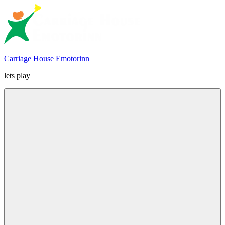
Skip
to
content
Carriage House Emotorinn
lets play