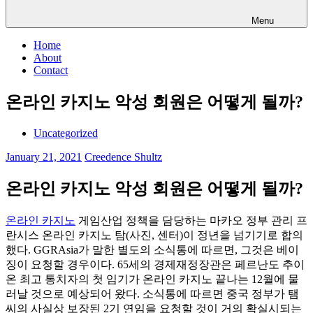
Menu
Home
About
Contact
온라인 카지노 악성 회원은 어떻게 될까?
Uncategorized
January 21, 2021
Creedence Shultz
온라인 카지노 악성 회원은 어떻게 될까?
온라인 카지노
게임산업 정책을 담당하는 마카오 정부 관리 프
란시스 온라인 카지노 탐(사진, 센터)이 정년을 넘기기로 합의
했다. GGRAsia가 말한 별도의 소식통에 따르면, 그것은 베이
징이 요청할 경우이다. 65세의 경제재정장관은 페르난도 추이
온 최고 통치자의 첫 임기가 온라인 카지노 끝나는 12월에 물
러날 것으로 예상되어 왔다. 소식통에 따르면 중국 정부가 탬
씨의 사실상 보장된 2기 연임을 요청할 것이 거의 확실시되는